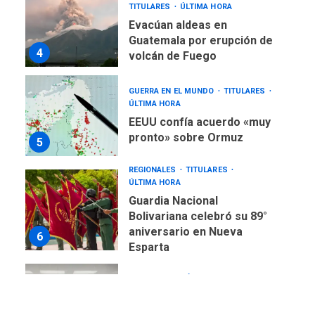
TITULARES
ÚLTIMA HORA
Evacúan aldeas en
Guatemala por erupción de
4
volcán de Fuego
GUERRA EN EL MUNDO
TITULARES
ÚLTIMA HORA
EEUU confía acuerdo «muy
pronto» sobre Ormuz
5
REGIONALES
TITULARES
ÚLTIMA HORA
Guardia Nacional
Bolivariana celebró su 89°
aniversario en Nueva
6
Esparta
REGIONALES
ÚLTIMA HORA
Misión Milagro en Antolín
del Campo: Arrancó la