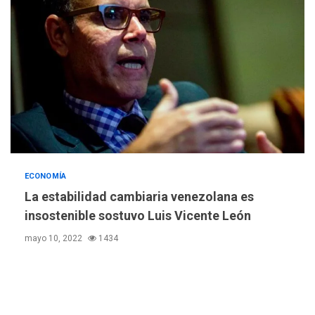
4
volcán de Fuego
GUERRA EN EL MUNDO
TITULARES
ÚLTIMA HORA
EEUU confía acuerdo «muy
pronto» sobre Ormuz
5
REGIONALES
TITULARES
ÚLTIMA HORA
Guardia Nacional
Bolivariana celebró su 89°
ECONOMÍA
aniversario en Nueva
6
La estabilidad cambiaria venezolana es
Esparta
insostenible sostuvo Luis Vicente León
REGIONALES
ÚLTIMA HORA
mayo 10, 2022
1434
Misión Milagro en Antolín
del Campo: Arrancó la
jornada de Cataratas 2026
7
REGIONALES
TITULARES