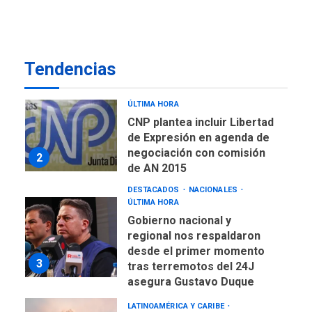
ÚLTIMA HORA
Concejo Municipal de
Mariño respalda a Cámara
de Comercio para reforma
1
Tendencias
de Ley de Puerto Libre
POLÍTICA
TITULARES
ÚLTIMA HORA
CNP plantea incluir Libertad
de Expresión en agenda de
negociación con comisión
2
de AN 2015
DESTACADOS
NACIONALES
ÚLTIMA HORA
Gobierno nacional y
regional nos respaldaron
desde el primer momento
3
tras terremotos del 24J
asegura Gustavo Duque
LATINOAMÉRICA Y CARIBE