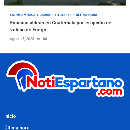
LATINOAMÉRICA Y CARIBE
TITULARES
ÚLTIMA HORA
Evacúan aldeas en Guatemala por erupción de
volcán de Fuego
agosto 5, 2026
188
Inicio
Última hora