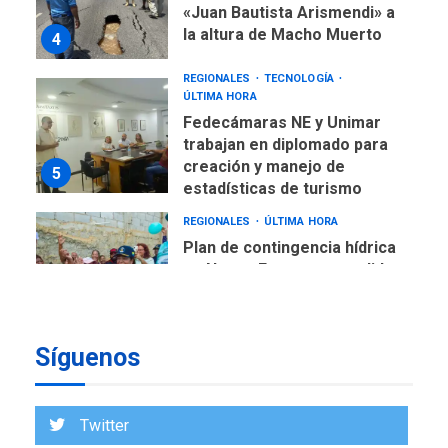
ÚLTIMA HORA
Fedecámaras NE y Unimar
trabajan en diplomado para
creación y manejo de
5
estadísticas de turismo
REGIONALES
ÚLTIMA HORA
Plan de contingencia hídrica
en Nueva Esparta consolida
avances en territorio
6
insular
ECONOMÍA
TITULARES
ÚLTIMA HORA
Venezuela requiere
US$183.000 millones para
7
alcanzar 3 millones de bdp
Síguenos
REGIONALES
ÚLTIMA HORA
Twitter
Libro de Guadalupe Burelli