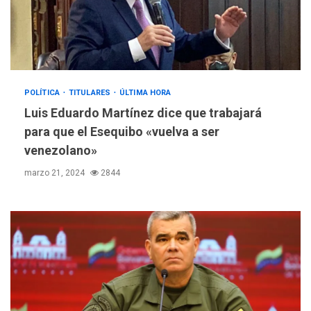
POLÍTICA
TITULARES
ÚLTIMA HORA
REGIONALES
ÚLTIMA HORA
Luis Eduardo Martínez dice que trabajará
Mariño fortalece capacidad
para que el Esequibo «vuelva a ser
operativa con flota
vehicular de 60 unidades
venezolano»
adquiridas en un año de
3
marzo 21, 2024
2844
gestión
REGIONALES
ÚLTIMA HORA
Reparan hundimiento de la
«Juan Bautista Arismendi» a
la altura de Macho Muerto
4
REGIONALES
TECNOLOGÍA
ÚLTIMA HORA