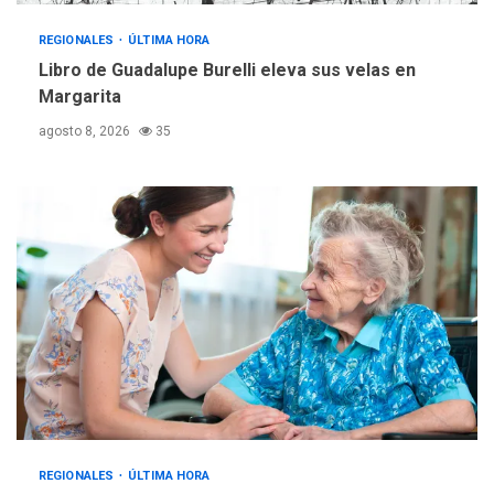
REGIONALES
TECNOLOGÍA
ÚLTIMA HORA
REGIONALES
ÚLTIMA HORA
Fedecámaras NE y Unimar
Libro de Guadalupe Burelli eleva sus velas en
trabajan en diplomado para
Margarita
creación y manejo de
5
agosto 8, 2026
35
estadísticas de turismo
REGIONALES
ÚLTIMA HORA