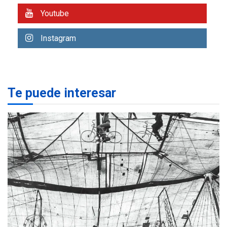
eleva sus velas en
Margarita
Youtube
1
REGIONALES
ÚLTIMA HORA
Instagram
Margarita será sede de
Programa “Cuidadores 360”
para aprender a atender
2
adultos mayores
Te puede interesar
REGIONALES
ÚLTIMA HORA
Mariño fortalece capacidad
operativa con flota
vehicular de 60 unidades
adquiridas en un año de
3
gestión
REGIONALES
ÚLTIMA HORA
Reparan hundimiento de la
«Juan Bautista Arismendi» a
la altura de Macho Muerto
4