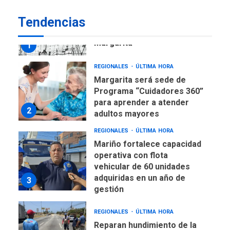
1
Tendencias
REGIONALES
ÚLTIMA HORA
Margarita será sede de
Programa “Cuidadores 360”
para aprender a atender
2
adultos mayores
REGIONALES
ÚLTIMA HORA
Mariño fortalece capacidad
operativa con flota
vehicular de 60 unidades
adquiridas en un año de
3
gestión
REGIONALES
ÚLTIMA HORA
Reparan hundimiento de la
«Juan Bautista Arismendi» a
la altura de Macho Muerto
4
REGIONALES
TECNOLOGÍA