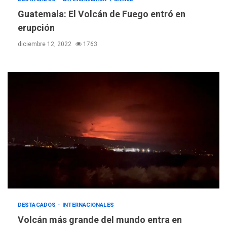
Guatemala: El Volcán de Fuego entró en
erupción
NACIONALES
TITULARES
ÚLTIMA HORA
diciembre 12, 2022
1763
Dólar cierra la semana en
756,71 bolívares
3
POLÍTICA
TITULARES
ÚLTIMA HORA
Libertad plena para jueza
María Lourdes Afiuni
4
INTERNACIONALES
TITULARES
ÚLTIMA HORA
España impone controles
fronterizos a Italia
5
DESTACADOS
INTERNACIONALES
INTERNACIONALES
TITULARES
Volcán más grande del mundo entra en
ÚLTIMA HORA