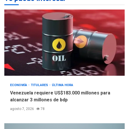
NACIONALES
TITULARES
ÚLTIMA HORA
Dólar cierra la semana en
756,71 bolívares
3
POLÍTICA
TITULARES
ÚLTIMA HORA
Libertad plena para jueza
María Lourdes Afiuni
4
ECONOMÍA
TITULARES
ÚLTIMA HORA
INTERNACIONALES
TITULARES
ÚLTIMA HORA
Venezuela requiere US$183.000 millones para
España impone controles
alcanzar 3 millones de bdp
fronterizos a Italia
5
agosto 7, 2026
78