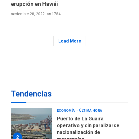
erupción en Hawái
Arabia Saudita, Turquía y
Pakistán firman pacto de
noviembre 28, 2022
1784
6
defensa
LATINOAMÉRICA Y CARIBE
TITULARES
ÚLTIMA HORA
Load More
De la Espriella jura como
nuevo presidente de
7
Colombia
ECONOMÍA
TITULARES
ÚLTIMA HORA
Venezuela requiere
Tendencias
US$183.000 millones para
1
alcanzar 3 millones de bdp
ECONOMÍA
ÚLTIMA HORA
Puerto de La Guaira
operativo y sin paralizarse
nacionalización de
2