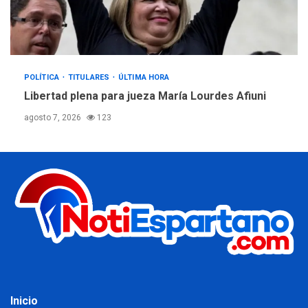
POLÍTICA
TITULARES
ÚLTIMA HORA
Libertad plena para jueza María Lourdes Afiuni
agosto 7, 2026
123
Inicio