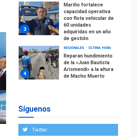
Mariño fortalece
capacidad operativa
con flota vehicular de
60 unidades
3
adquiridas en un año
de gestión
REGIONALES
ÚLTIMA HORA
Reparan hundimiento
de la «Juan Bautista
Arismendi» a la altura
4
de Macho Muerto
REGIONALES
TECNOLOGÍA
ÚLTIMA HORA
Fedecámaras NE y
Unimar trabajan en
Síguenos
diplomado para
creación y manejo de
5
estadísticas de
Twitter
turismo