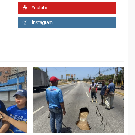
REGIONALES
ÚLTIMA HORA
Youtube
Plan de contingencia
hídrica en Nueva
Instagram
Esparta consolida
avances en territorio
6
insular
ECONOMÍA
TITULARES
ÚLTIMA HORA
Venezuela requiere
US$183.000 millones
para alcanzar 3
7
millones de bdp
REGIONALES
ÚLTIMA HORA
Libro de Guadalupe
Burelli eleva sus
velas en Margarita
1
REGIONALES
ÚLTIMA HORA