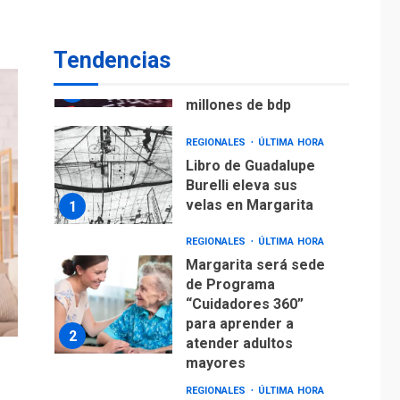
ECONOMÍA
TITULARES
ÚLTIMA HORA
Venezuela requiere
Tendencias
US$183.000 millones
para alcanzar 3
7
millones de bdp
REGIONALES
ÚLTIMA HORA
Libro de Guadalupe
Burelli eleva sus
velas en Margarita
1
REGIONALES
ÚLTIMA HORA
Margarita será sede
de Programa
“Cuidadores 360”
para aprender a
2
atender adultos
mayores
REGIONALES
ÚLTIMA HORA