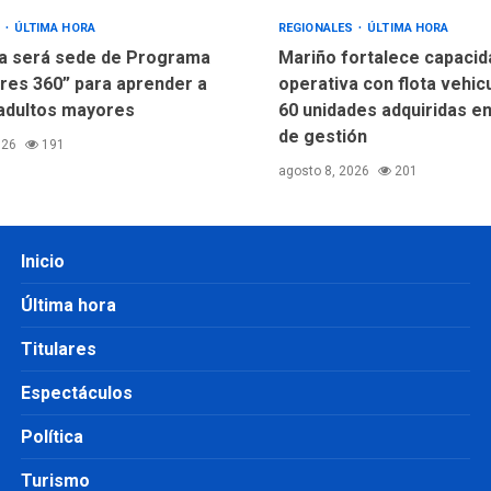
S
ÚLTIMA HORA
REGIONALES
ÚLTIMA HORA
a será sede de Programa
Mariño fortalece capacid
res 360” para aprender a
operativa con flota vehic
adultos mayores
60 unidades adquiridas e
de gestión
026
191
agosto 8, 2026
201
Inicio
Última hora
Titulares
Espectáculos
Política
Turismo