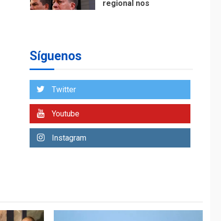
regional nos
respaldaron desde el
primer momento tras
7
terremotos del 24J
asegura Gustavo
Síguenos
Duque
NACIONALES
TITULARES
ÚLTIMA HORA
Twitter
Reanudan
operaciones de carga
Youtube
y descarga en
1
Aeropuerto de
Instagram
Maiquetía
DEPORTES
MUNDIAL DE FÚTBOL 2026
TITULARES
ÚLTIMA HORA
La FIFA se «disculpa»
por plan fallido de
2
privatización
ÚLTIMA HORA