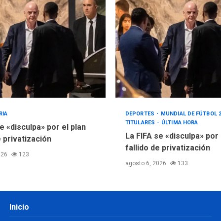
RIA
DEPORTES
MUNDIAL DE FÚTBOL 
TITULARES
ÚLTIMA HORA
e «disculpa» por el plan
La FIFA se «disculpa» por
e privatización
fallido de privatización
026
123
agosto 6, 2026
133
Inicio