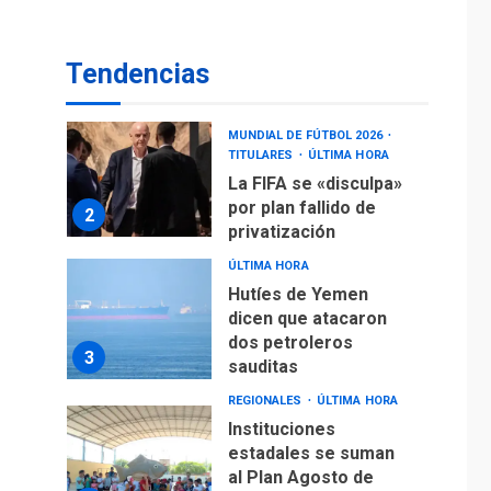
operaciones de carga
y descarga en
1
Aeropuerto de
Tendencias
Maiquetía
DEPORTES
MUNDIAL DE FÚTBOL 2026
TITULARES
ÚLTIMA HORA
La FIFA se «disculpa»
por plan fallido de
2
privatización
ÚLTIMA HORA
Hutíes de Yemen
dicen que atacaron
dos petroleros
3
sauditas
REGIONALES
ÚLTIMA HORA
Instituciones
estadales se suman
al Plan Agosto de