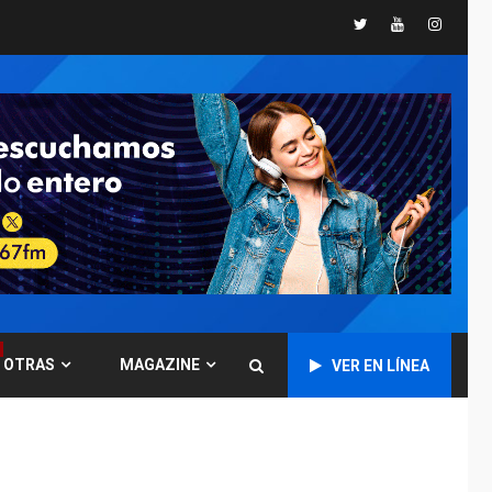
Twitter
Youtube
Instagr
POLÍTICA
TITULARES
ÚLTIMA HORA
CNP plantea incluir
Libertad de Expresión
en agenda de
6
negociación con
comisión de AN 2015
DESTACADOS
NACIONALES
ÚLTIMA HORA
Gobierno nacional y
regional nos
respaldaron desde el
primer momento tras
7
terremotos del 24J
OTRAS
MAGAZINE
VER EN LÍNEA
asegura Gustavo
Duque
NACIONALES
TITULARES
ÚLTIMA HORA
Reanudan