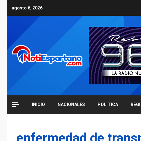
Skip
agosto 6, 2026
to
content
INICIO
NACIONALES
POLÍTICA
REG
enfermedad de trans