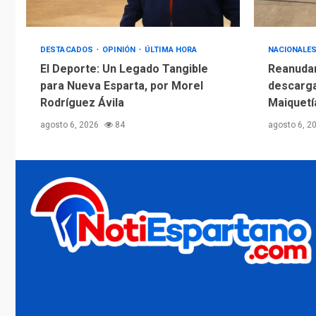
DESTACADOS
OPINIÓN
ÚLTIMA HORA
NACIONALE
El Deporte: Un Legado Tangible
Reanudan
para Nueva Esparta, por Morel
descarga
Rodríguez Ávila
Maiquetí
agosto 6, 2026
84
agosto 6, 2