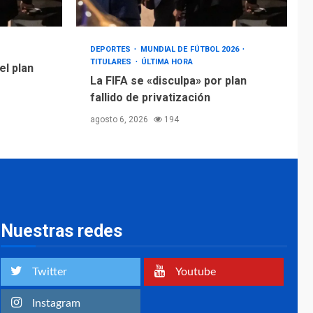
DEPORTES
MUNDIAL DE FÚTBOL 2026
TITULARES
ÚLTIMA HORA
el plan
La FIFA se «disculpa» por plan
fallido de privatización
agosto 6, 2026
194
Nuestras redes
Twitter
Youtube
Instagram