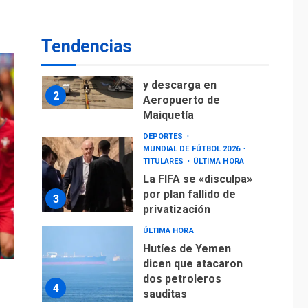
Ávila
NACIONALES
TITULARES
ÚLTIMA HORA
Tendencias
Reanudan
operaciones de carga
y descarga en
2
Aeropuerto de
Maiquetía
DEPORTES
MUNDIAL DE FÚTBOL 2026
TITULARES
ÚLTIMA HORA
La FIFA se «disculpa»
por plan fallido de
3
privatización
ÚLTIMA HORA
Hutíes de Yemen
dicen que atacaron
dos petroleros
4
sauditas