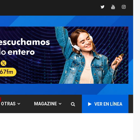
ÚLTIMA HORA
Twitter
Youtube
Instagr
Concejo Municipal de
Mariño respalda a
Cámara de Comercio
6
para reforma de Ley
de Puerto Libre
POLÍTICA
TITULARES
ÚLTIMA HORA
CNP plantea incluir
Libertad de Expresión
en agenda de
7
negociación con
comisión de AN 2015
DESTACADOS
OPINIÓN
OTRAS
MAGAZINE
VER EN LÍNEA
ÚLTIMA HORA
El Deporte: Un
Legado Tangible para
Nueva Esparta, por
1
Morel Rodríguez