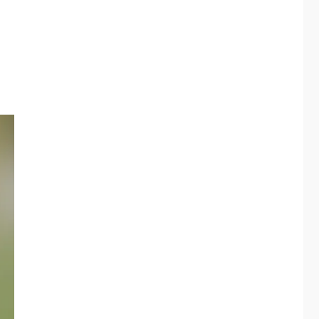
3
privatización
ÚLTIMA HORA
Hutíes de Yemen
dicen que atacaron
dos petroleros
4
sauditas
REGIONALES
ÚLTIMA HORA
Instituciones
estadales se suman
al Plan Agosto de
Escuelas Abiertas
5
2026