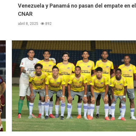
Venezuela y Panamá no pasan del empate en el
CNAR
abril 8, 2025
892