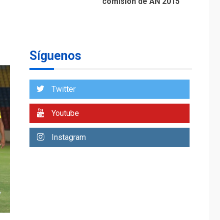
comisión de AN 2015
DESTACADOS
OPINIÓN
ÚLTIMA HORA
El Deporte: Un
Legado Tangible para
Síguenos
Nueva Esparta, por
1
Morel Rodríguez
Ávila
Twitter
NACIONALES
TITULARES
ÚLTIMA HORA
Youtube
Reanudan
operaciones de carga
Instagram
y descarga en
2
Aeropuerto de
Maiquetía
DEPORTES
MUNDIAL DE FÚTBOL 2026
TITULARES
ÚLTIMA HORA
La FIFA se «disculpa»
por plan fallido de