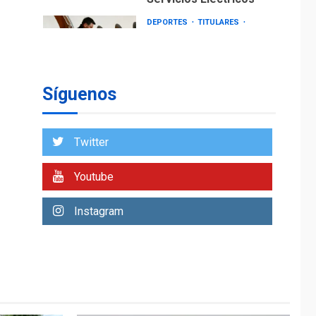
DEPORTES
TITULARES
ÚLTIMA HORA
Lionel Messi llega a
Argentina para
2
despedir a su padre
Síguenos
REGIONALES
ÚLTIMA HORA
Funsone benefició a
46 personas con la
Twitter
entrega de lentes
3
correctivos
Youtube
REGIONALES
ÚLTIMA HORA
Instagram
La falta de agua
pueden llevar a
problemas sanitarios
y asumirse como
4
problema de orden
público
REGIONALES
ÚLTIMA HORA