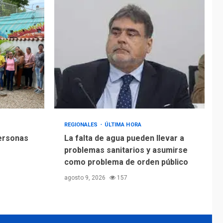
Alcaldía de Mariño
climatiza Núcleo del
Sistema de
5
Orquestas Porlamar
REGIONALES
ÚLTIMA HORA
personas
La falta de agua pueden llevar a
problemas sanitarios y asumirse
como problema de orden público
agosto 9, 2026
157