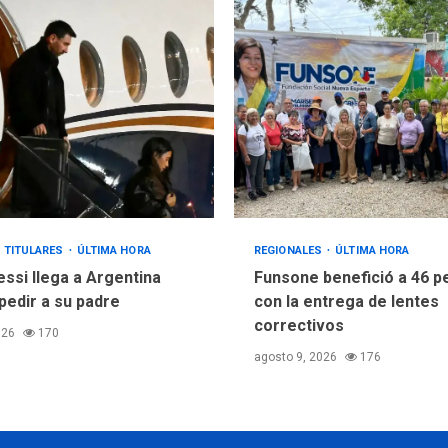
TITULARES
ÚLTIMA HORA
REGIONALES
ÚLTIMA HORA
essi llega a Argentina
Funsone benefició a 46 
pedir a su padre
con la entrega de lentes
correctivos
026
170
agosto 9, 2026
176