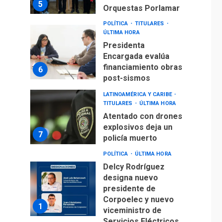
5
Orquestas Porlamar
POLÍTICA
TITULARES
ÚLTIMA HORA
Presidenta
Encargada evalúa
financiamiento obras
6
post-sismos
LATINOAMÉRICA Y CARIBE
TITULARES
ÚLTIMA HORA
Atentado con drones
explosivos deja un
7
policía muerto
POLÍTICA
ÚLTIMA HORA
Delcy Rodríguez
designa nuevo
presidente de
Corpoelec y nuevo
1
viceministro de
Servicios Eléctricos