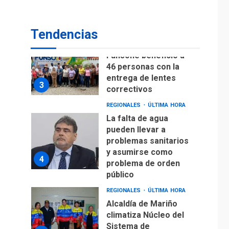
Lionel Messi llega a
Argentina para
2
despedir a su padre
Tendencias
REGIONALES
ÚLTIMA HORA
Funsone benefició a
46 personas con la
entrega de lentes
3
correctivos
REGIONALES
ÚLTIMA HORA
La falta de agua
pueden llevar a
problemas sanitarios
y asumirse como
4
problema de orden
público
REGIONALES
ÚLTIMA HORA
Alcaldía de Mariño
climatiza Núcleo del
Sistema de