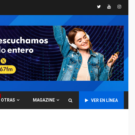
Presidenta
Twitter
Youtube
Instagr
Encargada evalúa
financiamiento obras
6
post-sismos
LATINOAMÉRICA Y CARIBE
TITULARES
ÚLTIMA HORA
Atentado con drones
explosivos deja un
7
policía muerto
POLÍTICA
ÚLTIMA HORA
Delcy Rodríguez
designa nuevo
presidente de
OTRAS
MAGAZINE
Corpoelec y nuevo
VER EN LÍNEA
1
viceministro de
Servicios Eléctricos
DEPORTES
TITULARES
ÚLTIMA HORA