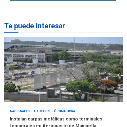
ÚLTIMA HORA
ONGs piden a CIDH
monitorear proceso de
3
diálogo en Venezuela
Te puede interesar
POLÍTICA
TITULARES
ÚLTIMA HORA
Gobierno y AN2015 en
nueva mesa de diálogo
4
INTERNACIONALES
ÚLTIMA HORA
Hiroshima 81 años de la
debacle atómica. Japón
debate principios no
5
nucleares
NACIONALES
TITULARES
ÚLTIMA HORA
Instalan carpas metálicas como terminales
temporales en Aeropuerto de Maiquetía