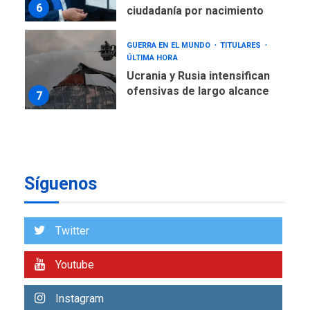
6
ciudadanía por nacimiento
GUERRA EN EL MUNDO
TITULARES
ÚLTIMA HORA
Ucrania y Rusia intensifican
ofensivas de largo alcance
7
NACIONALES
TITULARES
ÚLTIMA HORA
Instalan carpas metálicas
como terminales
temporales en Aeropuerto
Síguenos
1
de Maiquetía
LATINOAMÉRICA Y CARIBE
Twitter
TITULARES
ÚLTIMA HORA
De la Espriella asumirá
Presidencia en ceremonia
Youtube
2
atípica fuera de Bogotá
Instagram
POLÍTICA
TITULARES