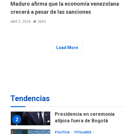
ciudadanía por nacimiento
Maduro afirma que la economía venezolana
crecerá a pesar de las sanciones
GUERRA EN EL MUNDO
TITULARES
ÚLTIMA HORA
abril 2, 2024
2663
Ucrania y Rusia intensifican
ofensivas de largo alcance
7
Load More
NACIONALES
TITULARES
ÚLTIMA HORA
Instalan carpas metálicas
como terminales
temporales en Aeropuerto
1
de Maiquetía
LATINOAMÉRICA Y CARIBE
Tendencias
TITULARES
ÚLTIMA HORA
De la Espriella asumirá
Presidencia en ceremonia
2
atípica fuera de Bogotá
POLÍTICA
TITULARES