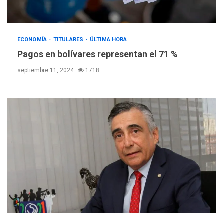
ECONOMÍA
TITULARES
ÚLTIMA HORA
ÚLTIMA HORA
Pagos en bolívares representan el 71 %
Hutíes de Yemen dicen que
atacaron dos petroleros
septiembre 11, 2024
1718
sauditas
3
REGIONALES
ÚLTIMA HORA
Instituciones estadales se
suman al Plan Agosto de
Escuelas Abiertas 2026
4
REGIONALES
TITULARES
ÚLTIMA HORA
Concejo Municipal de
Mariño respalda a Cámara
de Comercio para reforma
5
de Ley de Puerto Libre