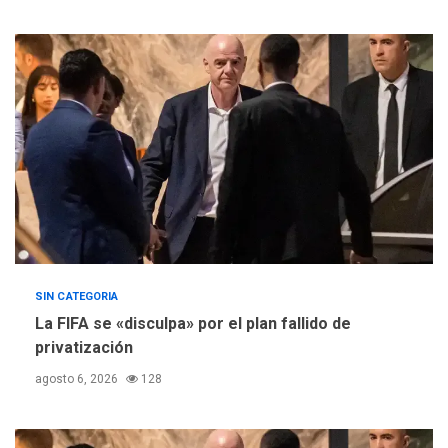
REGIONALES
TITULARES
ÚLTIMA HORA
Concejo Municipal de
Mariño respalda a Cámara
de Comercio para reforma
5
de Ley de Puerto Libre
SIN CATEGORIA
La FIFA se «disculpa» por el plan fallido de
privatización
agosto 6, 2026
128