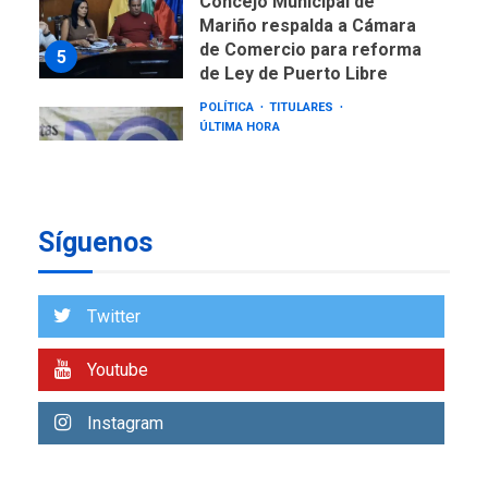
Mariño respalda a Cámara
de Comercio para reforma
5
de Ley de Puerto Libre
POLÍTICA
TITULARES
ÚLTIMA HORA
CNP plantea incluir Libertad
de Expresión en agenda de
negociación con comisión
6
de AN 2015
Síguenos
DESTACADOS
NACIONALES
ÚLTIMA HORA
Gobierno nacional y
Twitter
regional nos respaldaron
desde el primer momento
7
tras terremotos del 24J
Youtube
asegura Gustavo Duque
Instagram
NACIONALES
TITULARES
ÚLTIMA HORA
Reanudan operaciones de