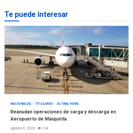
carga y descarga en
1
Aeropuerto de Maiquetía
Te puede interesar
DEPORTES
MUNDIAL DE FÚTBOL 2026
TITULARES
ÚLTIMA HORA
La FIFA se «disculpa» por
2
plan fallido de privatización
ÚLTIMA HORA
Hutíes de Yemen dicen que
atacaron dos petroleros
sauditas
3
REGIONALES
ÚLTIMA HORA
NACIONALES
TITULARES
ÚLTIMA HORA
Instituciones estadales se
Reanudan operaciones de carga y descarga en
suman al Plan Agosto de
Aeropuerto de Maiquetía
Escuelas Abiertas 2026
4
agosto 6, 2026
134