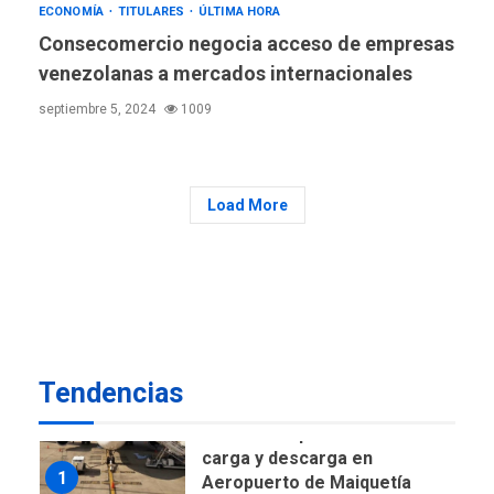
ECONOMÍA
TITULARES
ÚLTIMA HORA
POLÍTICA
TITULARES
Consecomercio negocia acceso de empresas
ÚLTIMA HORA
venezolanas a mercados internacionales
CNP plantea incluir Libertad
de Expresión en agenda de
septiembre 5, 2024
1009
negociación con comisión
6
de AN 2015
DESTACADOS
NACIONALES
Load More
ÚLTIMA HORA
Gobierno nacional y
regional nos respaldaron
desde el primer momento
7
tras terremotos del 24J
asegura Gustavo Duque
NACIONALES
TITULARES
Tendencias
ÚLTIMA HORA
Reanudan operaciones de
carga y descarga en
1
Aeropuerto de Maiquetía