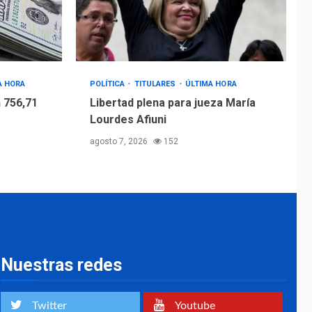
4
Afiuni
INTERNACIONALES
TITULARES
ÚLTIMA HORA
España impone
controles fronterizos
A HORA
POLÍTICA
TITULARES
ÚLTIMA HORA
5
a Italia
 756,71
Libertad plena para jueza María
Lourdes Afiuni
agosto 7, 2026
152
Nuestras redes
Twitter
Youtube