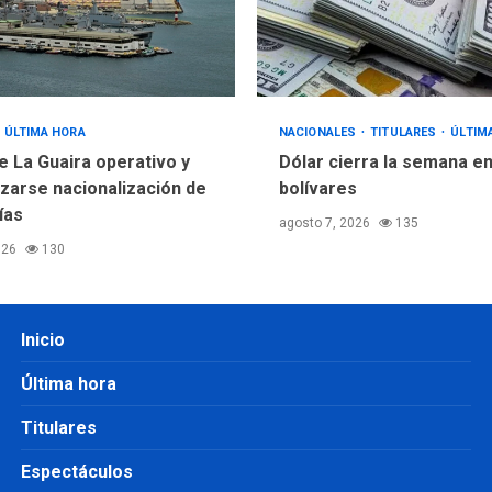
ÚLTIMA HORA
NACIONALES
TITULARES
ÚLTIM
e La Guaira operativo y
Dólar cierra la semana en
izarse nacionalización de
bolívares
ías
agosto 7, 2026
135
026
130
Inicio
Última hora
Titulares
Espectáculos