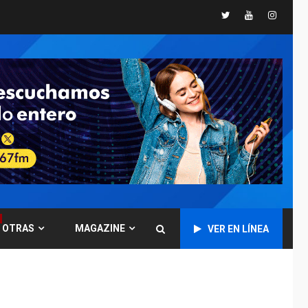
España impone
Twitter
Youtube
Instagr
controles fronterizos
5
a Italia
INTERNACIONALES
TITULARES
ÚLTIMA HORA
Arabia Saudita,
Turquía y Pakistán
firman pacto de
6
defensa
LATINOAMÉRICA Y CARIBE
TITULARES
ÚLTIMA HORA
De la Espriella jura
como nuevo
presidente de
7
OTRAS
MAGAZINE
VER EN LÍNEA
Colombia
ECONOMÍA
TITULARES
ÚLTIMA HORA
Venezuela requiere
US$183.000 millones