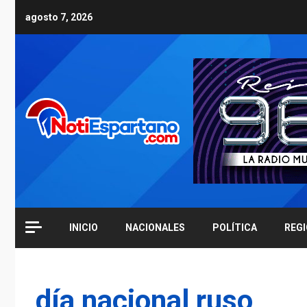
Skip
agosto 7, 2026
to
content
INICIO
NACIONALES
POLÍTICA
REG
día nacional ruso