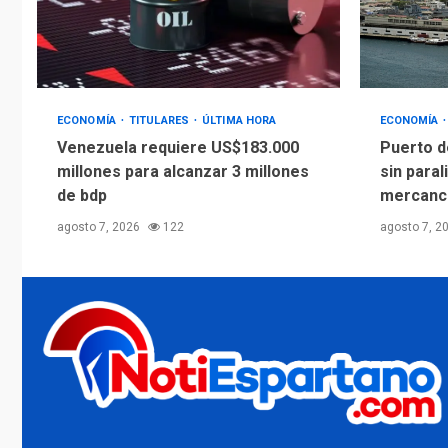
ECONOMÍA
TITULARES
ÚLTIMA HORA
ECONOMÍA
Venezuela requiere US$183.000
Puerto d
millones para alcanzar 3 millones
sin paral
de bdp
mercanc
agosto 7, 2026
122
agosto 7, 2