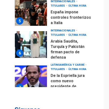
INTERNACIONALES
TITULARES
ÚLTIMA HORA
España impone
controles fronterizos
5
a Italia
INTERNACIONALES
TITULARES
ÚLTIMA HORA
Arabia Saudita,
Turquía y Pakistán
firman pacto de
6
defensa
LATINOAMÉRICA Y CARIBE
TITULARES
ÚLTIMA HORA
De la Espriella jura
como nuevo
presidente de
7
Colombia
ECONOMÍA
TITULARES
ÚLTIMA HORA