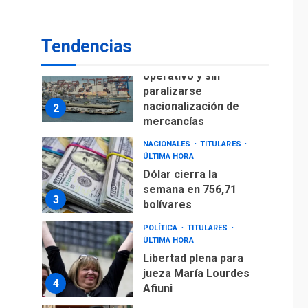
para alcanzar 3
1
millones de bdp
Tendencias
ECONOMÍA
ÚLTIMA HORA
Puerto de La Guaira
operativo y sin
paralizarse
nacionalización de
2
mercancías
NACIONALES
TITULARES
ÚLTIMA HORA
Dólar cierra la
semana en 756,71
3
bolívares
POLÍTICA
TITULARES
ÚLTIMA HORA
Libertad plena para
jueza María Lourdes
4
Afiuni