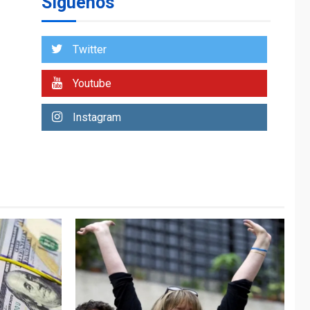
Síguenos
Venezuela requiere
US$183.000 millones
para alcanzar 3
1
millones de bdp
Twitter
ECONOMÍA
ÚLTIMA HORA
Youtube
Puerto de La Guaira
operativo y sin
Instagram
paralizarse
nacionalización de
2
mercancías
NACIONALES
TITULARES
ÚLTIMA HORA
Dólar cierra la
semana en 756,71
3
bolívares
POLÍTICA
TITULARES
ÚLTIMA HORA
Libertad plena para
jueza María Lourdes