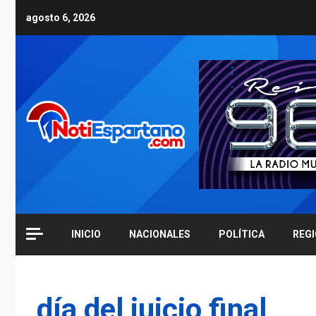
Skip
agosto 6, 2026
to
content
INICIO
NACIONALES
POLÍTICA
REG
día del juicio final