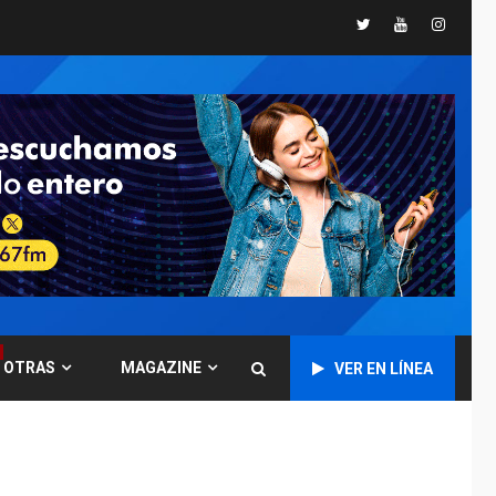
Twitter
Youtube
Instagr
POLÍTICA
TITULARES
ÚLTIMA HORA
CNP plantea incluir
Libertad de Expresión
en agenda de
6
negociación con
comisión de AN 2015
DESTACADOS
NACIONALES
ÚLTIMA HORA
Gobierno nacional y
regional nos
respaldaron desde el
primer momento tras
7
terremotos del 24J
OTRAS
MAGAZINE
VER EN LÍNEA
asegura Gustavo
Duque
NACIONALES
TITULARES
ÚLTIMA HORA
Reanudan