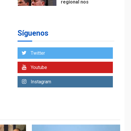
regional nos
respaldaron desde el
primer momento tras
7
terremotos del 24J
asegura Gustavo
Síguenos
Duque
NACIONALES
TITULARES
ÚLTIMA HORA
Twitter
Reanudan
operaciones de carga
Youtube
y descarga en
1
Aeropuerto de
Instagram
Maiquetía
DEPORTES
MUNDIAL DE FÚTBOL 2026
TITULARES
ÚLTIMA HORA
La FIFA se «disculpa»
por plan fallido de
2
privatización
ÚLTIMA HORA