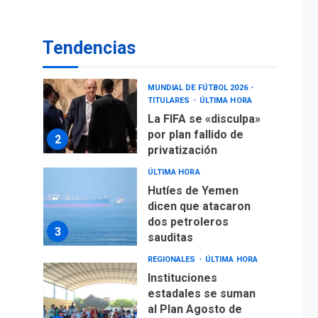
operaciones de carga
y descarga en
1
Aeropuerto de
Tendencias
Maiquetía
DEPORTES
MUNDIAL DE FÚTBOL 2026
TITULARES
ÚLTIMA HORA
La FIFA se «disculpa»
por plan fallido de
2
privatización
ÚLTIMA HORA
Hutíes de Yemen
dicen que atacaron
dos petroleros
3
sauditas
REGIONALES
ÚLTIMA HORA
Instituciones
estadales se suman
al Plan Agosto de