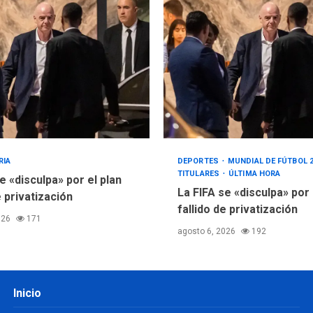
RIA
DEPORTES
MUNDIAL DE FÚTBOL 
TITULARES
ÚLTIMA HORA
e «disculpa» por el plan
La FIFA se «disculpa» por
e privatización
fallido de privatización
026
171
agosto 6, 2026
192
Inicio