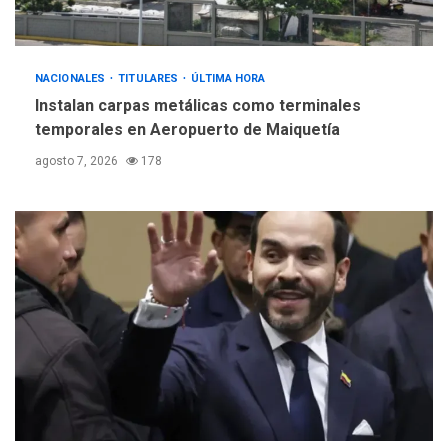
debate principios no
5
nucleares
NACIONALES
TITULARES
ÚLTIMA HORA
Instalan carpas metálicas como terminales
temporales en Aeropuerto de Maiquetía
agosto 7, 2026
178