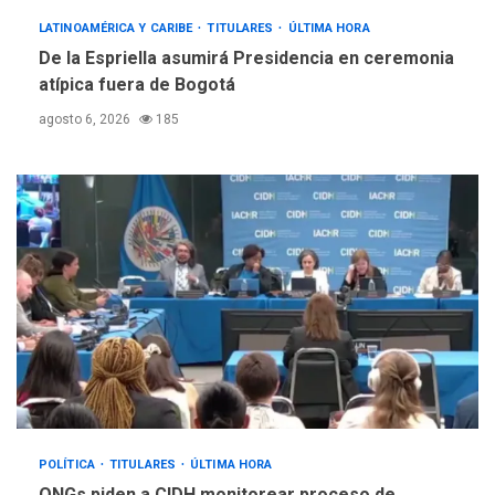
LATINOAMÉRICA Y CARIBE
TITULARES
ÚLTIMA HORA
De la Espriella asumirá Presidencia en ceremonia
atípica fuera de Bogotá
agosto 6, 2026
185
POLÍTICA
TITULARES
ÚLTIMA HORA
ONGs piden a CIDH monitorear proceso de