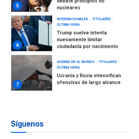
debate principios no
5
nucleares
INTERNACIONALES
TITULARES
ÚLTIMA HORA
Trump vuelve intenta
nuevamente limitar
6
ciudadanía por nacimiento
GUERRA EN EL MUNDO
TITULARES
ÚLTIMA HORA
Ucrania y Rusia intensifican
ofensivas de largo alcance
7
NACIONALES
TITULARES
ÚLTIMA HORA
Instalan carpas metálicas
como terminales
Síguenos
temporales en Aeropuerto
1
de Maiquetía