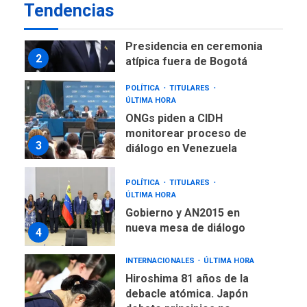
LATINOAMÉRICA Y CARIBE
Tendencias
TITULARES
ÚLTIMA HORA
De la Espriella asumirá
Presidencia en ceremonia
2
atípica fuera de Bogotá
POLÍTICA
TITULARES
ÚLTIMA HORA
ONGs piden a CIDH
monitorear proceso de
3
diálogo en Venezuela
POLÍTICA
TITULARES
ÚLTIMA HORA
Gobierno y AN2015 en
nueva mesa de diálogo
4
INTERNACIONALES
ÚLTIMA HORA
Hiroshima 81 años de la
debacle atómica. Japón