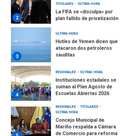
2
plan fallido de privatización
ÚLTIMA HORA
Hutíes de Yemen dicen que
atacaron dos petroleros
sauditas
3
REGIONALES
ÚLTIMA HORA
Instituciones estadales se
suman al Plan Agosto de
Escuelas Abiertas 2026
4
REGIONALES
TITULARES
ÚLTIMA HORA
Concejo Municipal de
Mariño respalda a Cámara
de Comercio para reforma
5
de Ley de Puerto Libre
POLÍTICA
TITULARES