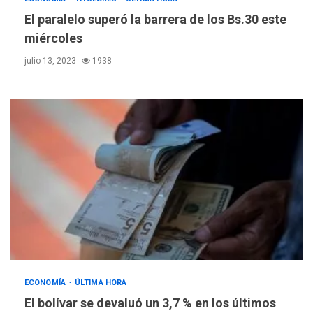
Hutíes de Yemen dicen que
El paralelo superó la barrera de los Bs.30 este
atacaron dos petroleros
miércoles
sauditas
3
julio 13, 2023
1938
REGIONALES
ÚLTIMA HORA
Instituciones estadales se
suman al Plan Agosto de
Escuelas Abiertas 2026
4
REGIONALES
TITULARES
ÚLTIMA HORA
Concejo Municipal de
Mariño respalda a Cámara
de Comercio para reforma
5
de Ley de Puerto Libre
POLÍTICA
TITULARES
ÚLTIMA HORA
ECONOMÍA
ÚLTIMA HORA
CNP plantea incluir Libertad
El bolívar se devaluó un 3,7 % en los últimos
de Expresión en agenda de