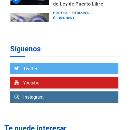
ÚLTIMA HORA
CNP plantea incluir Libertad
de Expresión en agenda de
negociación con comisión
6
de AN 2015
DESTACADOS
NACIONALES
ÚLTIMA HORA
Síguenos
Gobierno nacional y
regional nos respaldaron
desde el primer momento
7
Twitter
tras terremotos del 24J
asegura Gustavo Duque
Youtube
NACIONALES
TITULARES
ÚLTIMA HORA
Instagram
Reanudan operaciones de
carga y descarga en
1
Aeropuerto de Maiquetía
DEPORTES
Te puede interesar
MUNDIAL DE FÚTBOL 2026