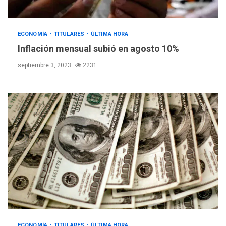
ECONOMÍA
TITULARES
ÚLTIMA HORA
Inflación mensual subió en agosto 10%
septiembre 3, 2023
2231
ÚLTIMA HORA
ECONOMÍA
TITULARES
ÚLTIMA HORA