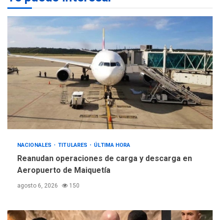
TITULARES
ÚLTIMA HORA
La FIFA se «disculpa» por
2
plan fallido de privatización
ÚLTIMA HORA
Hutíes de Yemen dicen que
atacaron dos petroleros
sauditas
3
REGIONALES
ÚLTIMA HORA
Instituciones estadales se
suman al Plan Agosto de
NACIONALES
TITULARES
ÚLTIMA HORA
Escuelas Abiertas 2026
4
Reanudan operaciones de carga y descarga en
Aeropuerto de Maiquetía
REGIONALES
TITULARES
ÚLTIMA HORA
agosto 6, 2026
150
Concejo Municipal de
Mariño respalda a Cámara
de Comercio para reforma
5