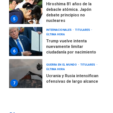
Hiroshima 81 años de la
debacle atómica. Japón
debate principios no
5
nucleares
INTERNACIONALES
TITULARES
ÚLTIMA HORA
Trump vuelve intenta
nuevamente limitar
6
ciudadanía por nacimiento
GUERRA EN EL MUNDO
TITULARES
ÚLTIMA HORA
Ucrania y Rusia intensifican
ofensivas de largo alcance
7
NACIONALES
TITULARES
ÚLTIMA HORA
Instalan carpas metálicas
como terminales