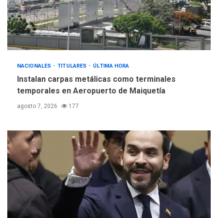
Hiroshima 81 años de la
debacle atómica. Japón
debate principios no
5
nucleares
NACIONALES
TITULARES
ÚLTIMA HORA
Instalan carpas metálicas como terminales
temporales en Aeropuerto de Maiquetía
agosto 7, 2026
177