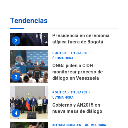
temporales en Aeropuerto
1
de Maiquetía
LATINOAMÉRICA Y CARIBE
Tendencias
TITULARES
ÚLTIMA HORA
De la Espriella asumirá
Presidencia en ceremonia
2
atípica fuera de Bogotá
POLÍTICA
TITULARES
ÚLTIMA HORA
ONGs piden a CIDH
monitorear proceso de
3
diálogo en Venezuela
POLÍTICA
TITULARES
ÚLTIMA HORA
Gobierno y AN2015 en
nueva mesa de diálogo
4
INTERNACIONALES
ÚLTIMA HORA