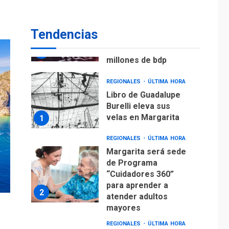
ECONOMÍA
TITULARES
ÚLTIMA HORA
Venezuela requiere
Tendencias
US$183.000 millones
para alcanzar 3
7
millones de bdp
REGIONALES
ÚLTIMA HORA
Libro de Guadalupe
Burelli eleva sus
velas en Margarita
1
REGIONALES
ÚLTIMA HORA
Margarita será sede
de Programa
“Cuidadores 360”
para aprender a
2
atender adultos
mayores
REGIONALES
ÚLTIMA HORA