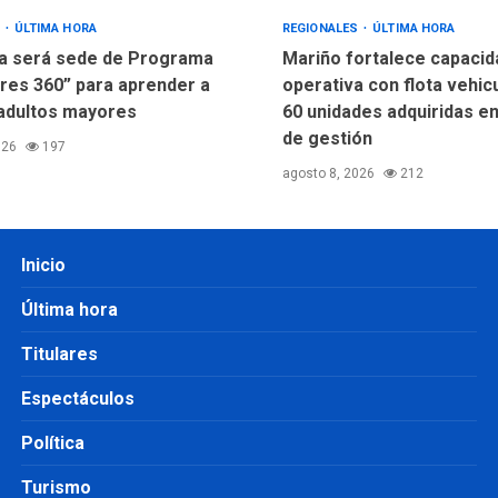
S
ÚLTIMA HORA
REGIONALES
ÚLTIMA HORA
a será sede de Programa
Mariño fortalece capacid
res 360” para aprender a
operativa con flota vehic
adultos mayores
60 unidades adquiridas e
de gestión
026
197
agosto 8, 2026
212
Inicio
Última hora
Titulares
Espectáculos
Política
Turismo