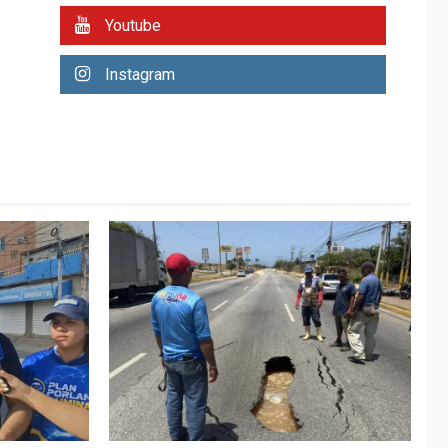
REGIONALES
ÚLTIMA HORA
Youtube
Plan de contingencia
hídrica en Nueva
Instagram
Esparta consolida
avances en territorio
6
insular
ECONOMÍA
TITULARES
ÚLTIMA HORA
Venezuela requiere
US$183.000 millones
para alcanzar 3
7
millones de bdp
REGIONALES
ÚLTIMA HORA
Libro de Guadalupe
Burelli eleva sus
velas en Margarita
1
REGIONALES
ÚLTIMA HORA