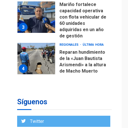
Mariño fortalece
capacidad operativa
con flota vehicular de
60 unidades
3
adquiridas en un año
de gestión
REGIONALES
ÚLTIMA HORA
Reparan hundimiento
de la «Juan Bautista
Arismendi» a la altura
4
de Macho Muerto
REGIONALES
TECNOLOGÍA
ÚLTIMA HORA
Fedecámaras NE y
Unimar trabajan en
Síguenos
diplomado para
creación y manejo de
5
estadísticas de
Twitter
turismo