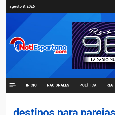
Skip
agosto 8, 2026
to
content
INICIO
NACIONALES
POLÍTICA
REG
destinos para pareja