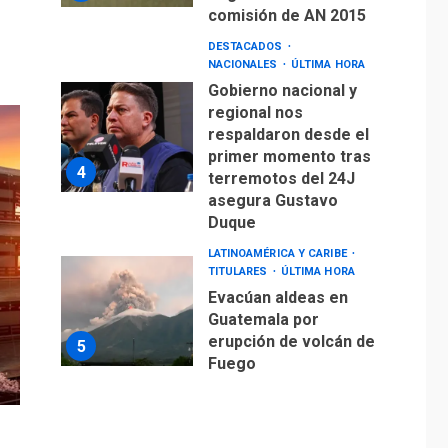
comisión de AN 2015
DESTACADOS
NACIONALES
ÚLTIMA HORA
Gobierno nacional y
regional nos
respaldaron desde el
primer momento tras
4
terremotos del 24J
asegura Gustavo
Duque
LATINOAMÉRICA Y CARIBE
TITULARES
ÚLTIMA HORA
Evacúan aldeas en
Guatemala por
erupción de volcán de
5
Fuego
GUERRA EN EL MUNDO
TITULARES
ÚLTIMA HORA
EEUU confía acuerdo