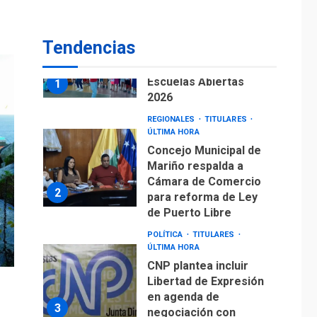
REGIONALES
ÚLTIMA HORA
Instituciones
Tendencias
estadales se suman
al Plan Agosto de
Escuelas Abiertas
1
2026
REGIONALES
TITULARES
ÚLTIMA HORA
Concejo Municipal de
Mariño respalda a
Cámara de Comercio
2
para reforma de Ley
de Puerto Libre
POLÍTICA
TITULARES
ÚLTIMA HORA
CNP plantea incluir
Libertad de Expresión
en agenda de
3
negociación con