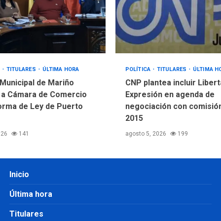
S
TITULARES
ÚLTIMA HORA
POLÍTICA
TITULARES
ÚLTIMA H
Municipal de Mariño
CNP plantea incluir Liber
 a Cámara de Comercio
Expresión en agenda de
orma de Ley de Puerto
negociación con comisió
2015
026
141
agosto 5, 2026
199
Inicio
Última hora
Titulares