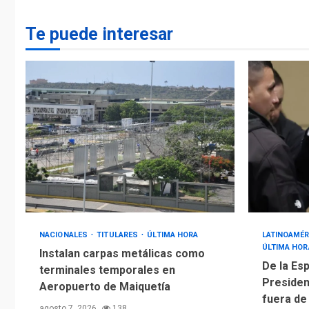
Te puede interesar
NACIONALES
TITULARES
ÚLTIMA HORA
LATINOAMÉR
ÚLTIMA HOR
Instalan carpas metálicas como
De la Esp
terminales temporales en
Presiden
Aeropuerto de Maiquetía
fuera de
agosto 7, 2026
138