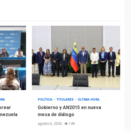
ÚLTIMA HORA
Hiroshima 81 años de
la debacle atómica.
Japón debate
5
principios no
nucleares
ORA
POLÍTICA
TITULARES
ÚLTIMA HORA
orear
Gobierno y AN2015 en nueva
enezuela
mesa de diálogo
agosto 6, 2026
149