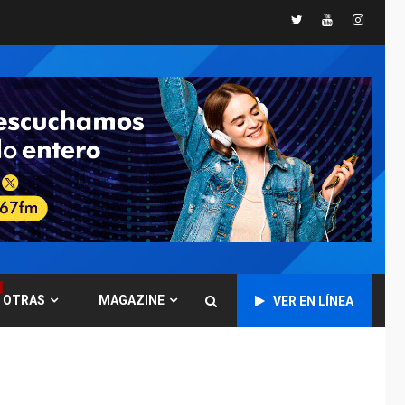
Twitter
Youtube
Instagr
GUERRA EN EL MUNDO
TITULARES
ÚLTIMA HORA
Ucrania y Rusia
intensifican
ofensivas de largo
7
alcance
NACIONALES
TITULARES
ÚLTIMA HORA
Instalan carpas
metálicas como
terminales
temporales en
1
Aeropuerto de
Maiquetía
OTRAS
MAGAZINE
VER EN LÍNEA
LATINOAMÉRICA Y CARIBE
TITULARES
ÚLTIMA HORA
De la Espriella
asumirá Presidencia
en ceremonia atípica
2