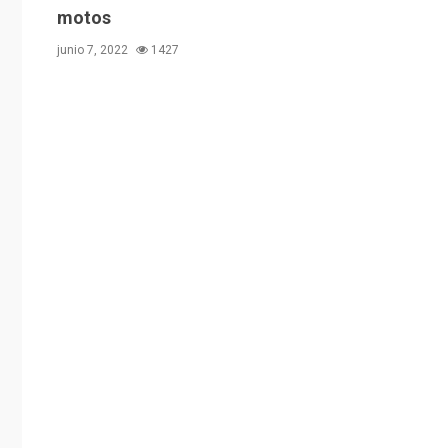
motos
junio 7, 2022
1427