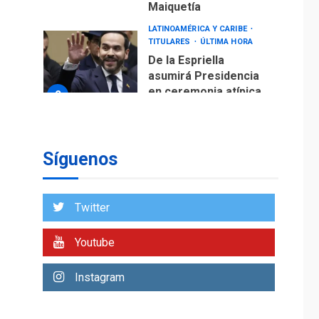
Maiquetía
LATINOAMÉRICA Y CARIBE
TITULARES
ÚLTIMA HORA
De la Espriella
asumirá Presidencia
en ceremonia atípica
2
fuera de Bogotá
POLÍTICA
TITULARES
ÚLTIMA HORA
Síguenos
ONGs piden a CIDH
monitorear proceso
de diálogo en
3
Twitter
Venezuela
POLÍTICA
TITULARES
Youtube
ÚLTIMA HORA
Gobierno y AN2015 en
Instagram
nueva mesa de
4
diálogo
INTERNACIONALES