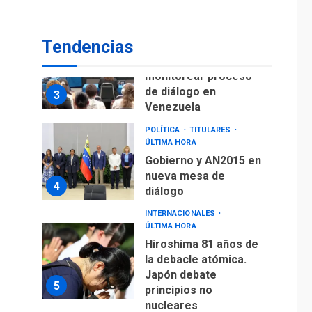
fuera de Bogotá
POLÍTICA
TITULARES
Tendencias
ÚLTIMA HORA
ONGs piden a CIDH
monitorear proceso
de diálogo en
3
Venezuela
POLÍTICA
TITULARES
ÚLTIMA HORA
Gobierno y AN2015 en
nueva mesa de
4
diálogo
INTERNACIONALES
ÚLTIMA HORA
Hiroshima 81 años de
la debacle atómica.
Japón debate
5
principios no
nucleares