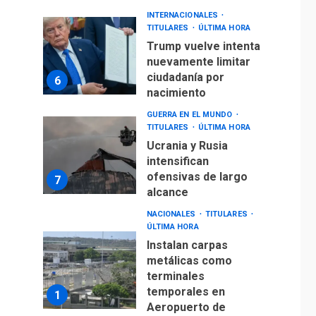
INTERNACIONALES
TITULARES
ÚLTIMA HORA
Trump vuelve intenta
nuevamente limitar
ciudadanía por
6
nacimiento
GUERRA EN EL MUNDO
TITULARES
ÚLTIMA HORA
Ucrania y Rusia
intensifican
ofensivas de largo
7
alcance
NACIONALES
TITULARES
ÚLTIMA HORA
Instalan carpas
metálicas como
terminales
temporales en
1
Aeropuerto de