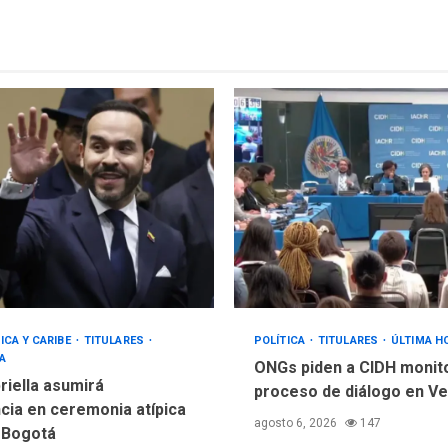
ICA Y CARIBE
TITULARES
POLÍTICA
TITULARES
ÚLTIMA H
A
ONGs piden a CIDH monit
riella asumirá
proceso de diálogo en V
cia en ceremonia atípica
agosto 6, 2026
147
 Bogotá