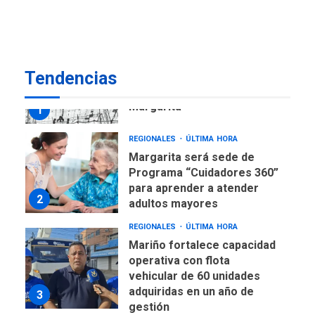
US$183.000 millones para
7
alcanzar 3 millones de bdp
REGIONALES
ÚLTIMA HORA
Tendencias
Libro de Guadalupe Burelli
eleva sus velas en
Margarita
1
REGIONALES
ÚLTIMA HORA
Margarita será sede de
Programa “Cuidadores 360”
para aprender a atender
2
adultos mayores
REGIONALES
ÚLTIMA HORA
Mariño fortalece capacidad
operativa con flota
vehicular de 60 unidades
adquiridas en un año de
3
gestión