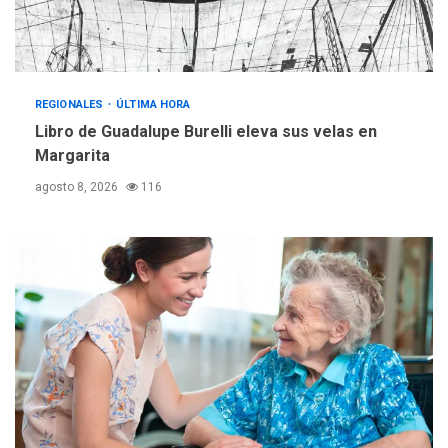
gestión
REGIONALES
ÚLTIMA HORA
Reparan hundimiento de la
«Juan Bautista Arismendi» a
REGIONALES
ÚLTIMA HORA
la altura de Macho Muerto
Libro de Guadalupe Burelli eleva sus velas en
4
Margarita
REGIONALES
TECNOLOGÍA
agosto 8, 2026
116
ÚLTIMA HORA
Fedecámaras NE y Unimar
trabajan en diplomado para
creación y manejo de
5
estadísticas de turismo