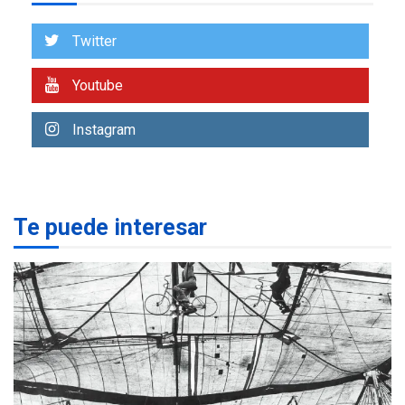
Venezuela requiere
US$183.000 millones para
Twitter
7
alcanzar 3 millones de bdp
Youtube
REGIONALES
ÚLTIMA HORA
Libro de Guadalupe Burelli
Instagram
eleva sus velas en
Margarita
1
REGIONALES
ÚLTIMA HORA
Te puede interesar
Margarita será sede de
Programa “Cuidadores 360”
para aprender a atender
2
adultos mayores
REGIONALES
ÚLTIMA HORA
Mariño fortalece capacidad
operativa con flota
vehicular de 60 unidades
adquiridas en un año de
3