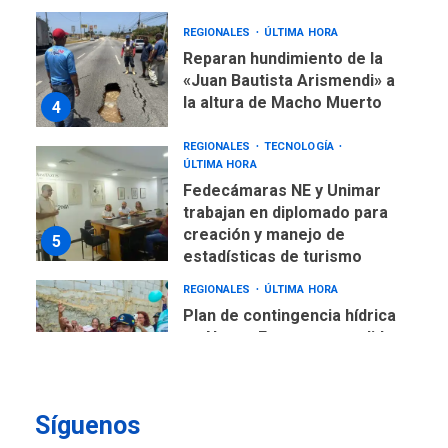
REGIONALES
ÚLTIMA HORA
Reparan hundimiento de la
«Juan Bautista Arismendi» a
la altura de Macho Muerto
4
REGIONALES
TECNOLOGÍA
ÚLTIMA HORA
Fedecámaras NE y Unimar
trabajan en diplomado para
creación y manejo de
5
estadísticas de turismo
REGIONALES
ÚLTIMA HORA
Plan de contingencia hídrica
en Nueva Esparta consolida
avances en territorio
6
insular
Síguenos
ECONOMÍA
TITULARES
ÚLTIMA HORA