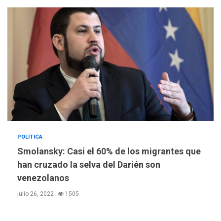
POLÍTICA
REGIONALES
ÚLTIMA HORA
Smolansky: Casi el 60% de los migrantes que
Mariño fortalece capacidad
han cruzado la selva del Darién son
operativa con flota
venezolanos
vehicular de 60 unidades
adquiridas en un año de
3
julio 26, 2022
1505
gestión