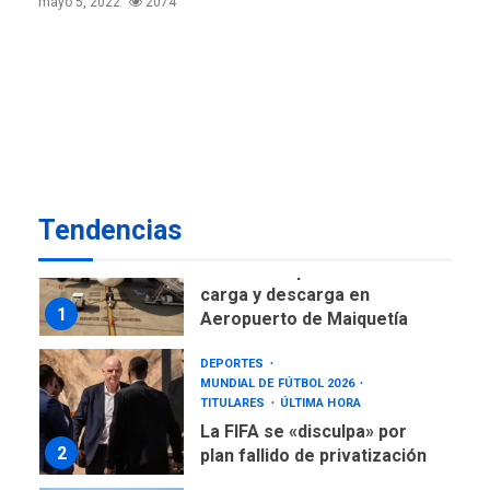
mayo 5, 2022
2074
de AN 2015
DESTACADOS
NACIONALES
ÚLTIMA HORA
Gobierno nacional y
regional nos respaldaron
desde el primer momento
7
tras terremotos del 24J
asegura Gustavo Duque
Tendencias
NACIONALES
TITULARES
ÚLTIMA HORA
Reanudan operaciones de
carga y descarga en
1
Aeropuerto de Maiquetía
DEPORTES
MUNDIAL DE FÚTBOL 2026
TITULARES
ÚLTIMA HORA
La FIFA se «disculpa» por
2
plan fallido de privatización