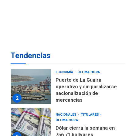
TITULARES
ÚLTIMA HORA
De la Espriella jura como
nuevo presidente de
7
Colombia
ECONOMÍA
TITULARES
ÚLTIMA HORA
Venezuela requiere
Tendencias
US$183.000 millones para
1
alcanzar 3 millones de bdp
ECONOMÍA
ÚLTIMA HORA
Puerto de La Guaira
operativo y sin paralizarse
nacionalización de
2
mercancías
NACIONALES
TITULARES
ÚLTIMA HORA
Dólar cierra la semana en
756,71 bolívares