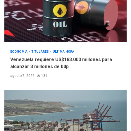
POLÍTICA
TITULARES
ÚLTIMA HORA
Libertad plena para jueza
María Lourdes Afiuni
4
ECONOMÍA
TITULARES
ÚLTIMA HORA
INTERNACIONALES
TITULARES
ÚLTIMA HORA
Venezuela requiere US$183.000 millones para
España impone controles
alcanzar 3 millones de bdp
fronterizos a Italia
5
agosto 7, 2026
131