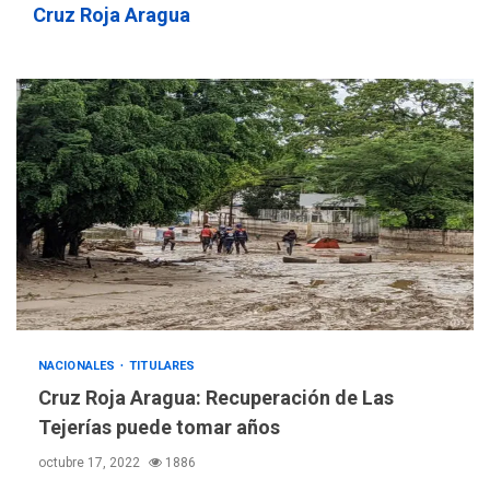
756,71 bolívares
3
Cruz Roja Aragua
POLÍTICA
TITULARES
ÚLTIMA HORA
Libertad plena para jueza
María Lourdes Afiuni
4
INTERNACIONALES
TITULARES
ÚLTIMA HORA
España impone controles
fronterizos a Italia
5
INTERNACIONALES
TITULARES
ÚLTIMA HORA
NACIONALES
TITULARES
Arabia Saudita, Turquía y
Cruz Roja Aragua: Recuperación de Las
Pakistán firman pacto de
Tejerías puede tomar años
6
defensa
octubre 17, 2022
1886
LATINOAMÉRICA Y CARIBE