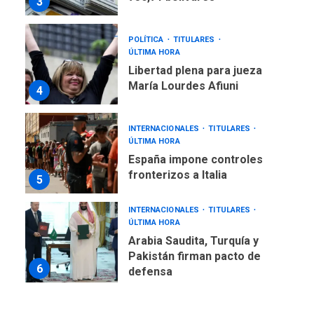
3
POLÍTICA
TITULARES
ÚLTIMA HORA
Libertad plena para jueza
María Lourdes Afiuni
4
INTERNACIONALES
TITULARES
ÚLTIMA HORA
España impone controles
fronterizos a Italia
5
INTERNACIONALES
TITULARES
ÚLTIMA HORA
Arabia Saudita, Turquía y
Pakistán firman pacto de
6
defensa
LATINOAMÉRICA Y CARIBE
TITULARES
ÚLTIMA HORA