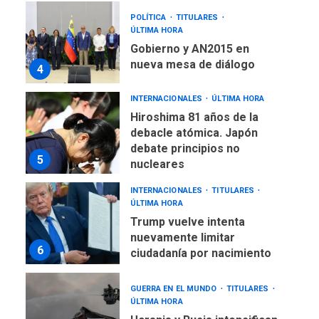
ÚLTIMA HORA
Gobierno y AN2015 en
nueva mesa de diálogo
4
INTERNACIONALES
ÚLTIMA HORA
Hiroshima 81 años de la
debacle atómica. Japón
debate principios no
5
nucleares
INTERNACIONALES
TITULARES
ÚLTIMA HORA
Trump vuelve intenta
nuevamente limitar
6
ciudadanía por nacimiento
GUERRA EN EL MUNDO
TITULARES
ÚLTIMA HORA
Ucrania y Rusia intensifican
ofensivas de largo alcance
7