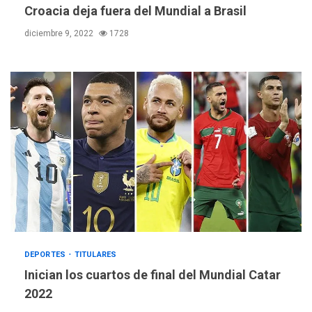
Croacia deja fuera del Mundial a Brasil
diciembre 9, 2022
1728
POLÍTICA
TITULARES
ÚLTIMA HORA
ONGs piden a CIDH
monitorear proceso de
DEPORTES
TITULARES
3
diálogo en Venezuela
Inician los cuartos de final del Mundial Catar
2022
POLÍTICA
TITULARES