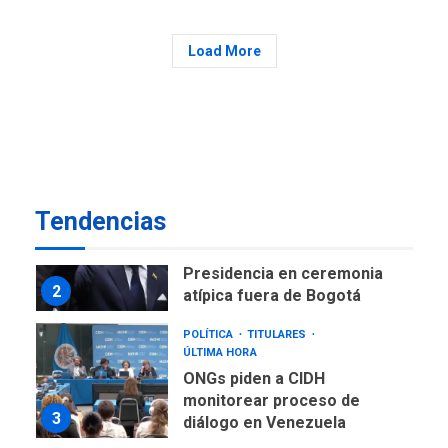
NACIONALES
TITULARES
ÚLTIMA HORA
Load More
Instalan carpas metálicas
como terminales
temporales en Aeropuerto
1
de Maiquetía
LATINOAMÉRICA Y CARIBE
TITULARES
ÚLTIMA HORA
Tendencias
De la Espriella asumirá
Presidencia en ceremonia
2
atípica fuera de Bogotá
POLÍTICA
TITULARES
ÚLTIMA HORA
ONGs piden a CIDH
monitorear proceso de
3
diálogo en Venezuela
POLÍTICA
TITULARES