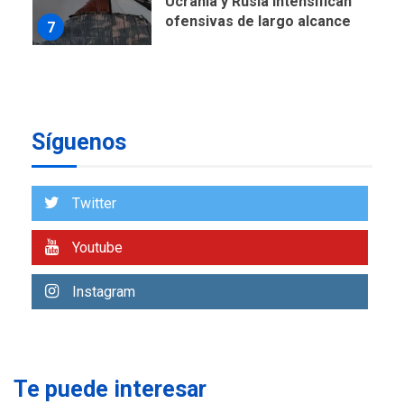
NACIONALES
TITULARES
ÚLTIMA HORA
Instalan carpas metálicas
como terminales
temporales en Aeropuerto
1
de Maiquetía
Síguenos
LATINOAMÉRICA Y CARIBE
TITULARES
ÚLTIMA HORA
Twitter
De la Espriella asumirá
Presidencia en ceremonia
2
atípica fuera de Bogotá
Youtube
POLÍTICA
TITULARES
Instagram
ÚLTIMA HORA
ONGs piden a CIDH
monitorear proceso de
3
diálogo en Venezuela
Te puede interesar