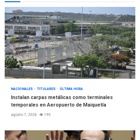
POLÍTICA
TITULARES
ÚLTIMA HORA
Gobierno y AN2015 en
nueva mesa de diálogo
4
INTERNACIONALES
ÚLTIMA HORA
Hiroshima 81 años de la
debacle atómica. Japón
debate principios no
5
nucleares
NACIONALES
TITULARES
ÚLTIMA HORA
Instalan carpas metálicas como terminales
temporales en Aeropuerto de Maiquetía
agosto 7, 2026
195