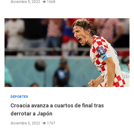
ÚLTIMA HORA
diciembre 9, 2022
1668
Gobierno y AN2015 en
nueva mesa de diálogo
4
INTERNACIONALES
ÚLTIMA HORA
Hiroshima 81 años de la
debacle atómica. Japón
debate principios no
5
nucleares
INTERNACIONALES
TITULARES
ÚLTIMA HORA
Trump vuelve intenta
nuevamente limitar
6
ciudadanía por nacimiento
DEPORTES
Croacia avanza a cuartos de final tras
GUERRA EN EL MUNDO
TITULARES
derrotar a Japón
ÚLTIMA HORA
Ucrania y Rusia intensifican
diciembre 5, 2022
1767
ofensivas de largo alcance
7