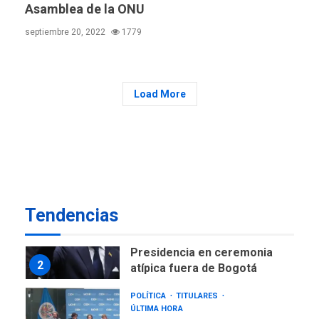
Asamblea de la ONU
GUERRA EN EL MUNDO
TITULARES
septiembre 20, 2022
1779
ÚLTIMA HORA
Ucrania y Rusia intensifican
ofensivas de largo alcance
7
Load More
NACIONALES
TITULARES
ÚLTIMA HORA
Instalan carpas metálicas
como terminales
temporales en Aeropuerto
1
de Maiquetía
LATINOAMÉRICA Y CARIBE
Tendencias
TITULARES
ÚLTIMA HORA
De la Espriella asumirá
Presidencia en ceremonia
2
atípica fuera de Bogotá
POLÍTICA
TITULARES
ÚLTIMA HORA