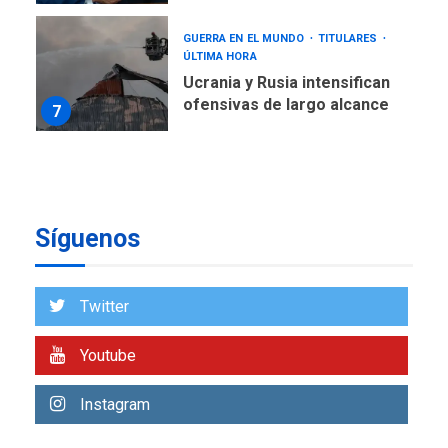
GUERRA EN EL MUNDO
TITULARES
ÚLTIMA HORA
Ucrania y Rusia intensifican
ofensivas de largo alcance
7
NACIONALES
TITULARES
ÚLTIMA HORA
Instalan carpas metálicas
como terminales
Síguenos
temporales en Aeropuerto
1
de Maiquetía
LATINOAMÉRICA Y CARIBE
Twitter
TITULARES
ÚLTIMA HORA
De la Espriella asumirá
Youtube
Presidencia en ceremonia
2
atípica fuera de Bogotá
Instagram
POLÍTICA
TITULARES
ÚLTIMA HORA