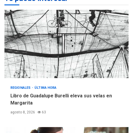
Programa “Cuidadores 360”
para aprender a atender
2
adultos mayores
REGIONALES
ÚLTIMA HORA
Mariño fortalece capacidad
operativa con flota
vehicular de 60 unidades
adquiridas en un año de
3
gestión
REGIONALES
ÚLTIMA HORA
Reparan hundimiento de la
«Juan Bautista Arismendi» a
REGIONALES
ÚLTIMA HORA
la altura de Macho Muerto
Libro de Guadalupe Burelli eleva sus velas en
4
Margarita
REGIONALES
TECNOLOGÍA
agosto 8, 2026
63
ÚLTIMA HORA
Fedecámaras NE y Unimar
trabajan en diplomado para