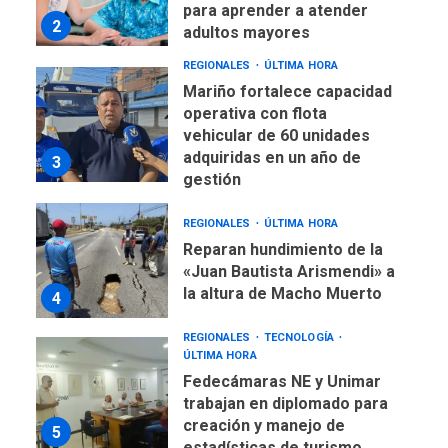
para aprender a atender
2
adultos mayores
REGIONALES
ÚLTIMA HORA
Mariño fortalece capacidad
operativa con flota
vehicular de 60 unidades
adquiridas en un año de
3
gestión
REGIONALES
ÚLTIMA HORA
Reparan hundimiento de la
«Juan Bautista Arismendi» a
la altura de Macho Muerto
4
REGIONALES
TECNOLOGÍA
ÚLTIMA HORA
Fedecámaras NE y Unimar
trabajan en diplomado para
creación y manejo de
5
estadísticas de turismo