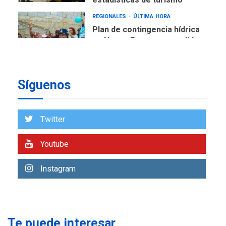
REGIONALES
ÚLTIMA HORA
Plan de contingencia hídrica
en Nueva Esparta consolida
avances en territorio
6
insular
Síguenos
ECONOMÍA
TITULARES
ÚLTIMA HORA
Venezuela requiere
US$183.000 millones para
Twitter
7
alcanzar 3 millones de bdp
Youtube
REGIONALES
ÚLTIMA HORA
Libro de Guadalupe Burelli
Instagram
eleva sus velas en
Margarita
1
REGIONALES
ÚLTIMA HORA
Te puede interesar
Margarita será sede de