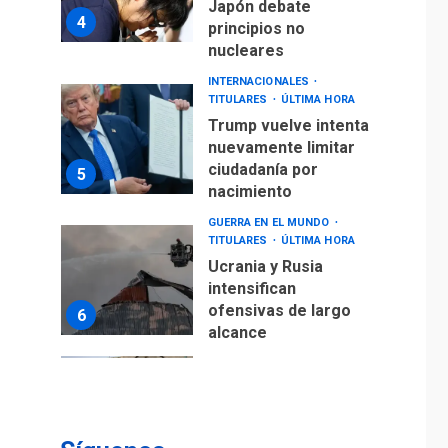
Japón debate
4
principios no
nucleares
INTERNACIONALES
TITULARES
ÚLTIMA HORA
Trump vuelve intenta
nuevamente limitar
ciudadanía por
5
nacimiento
GUERRA EN EL MUNDO
TITULARES
ÚLTIMA HORA
Ucrania y Rusia
intensifican
ofensivas de largo
6
alcance
LATINOAMÉRICA Y CARIBE
TITULARES
ÚLTIMA HORA
EEUU sanciona a ocho
militares y cinco
7