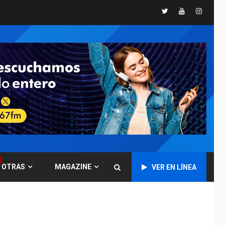
INTERNACIONALES
Twitter
Youtube
Instagr
TITULARES
ÚLTIMA HORA
Trump vuelve intenta
nuevamente limitar
ciudadanía por
5
nacimiento
GUERRA EN EL MUNDO
TITULARES
ÚLTIMA HORA
Ucrania y Rusia
intensifican
ofensivas de largo
6
alcance
LATINOAMÉRICA Y CARIBE
TITULARES
ÚLTIMA HORA
OTRAS
MAGAZINE
EEUU sanciona a ocho
VER EN LÍNEA
militares y cinco
7
entidades cubanas
LATINOAMÉRICA Y CARIBE
TITULARES
ÚLTIMA HORA