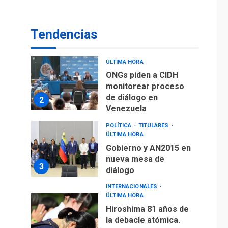
De la Espriella
asumirá Presidencia
en ceremonia atípica
1
Tendencias
fuera de Bogotá
POLÍTICA
TITULARES
ÚLTIMA HORA
ONGs piden a CIDH
monitorear proceso
de diálogo en
2
Venezuela
POLÍTICA
TITULARES
ÚLTIMA HORA
Gobierno y AN2015 en
nueva mesa de
3
diálogo
INTERNACIONALES
ÚLTIMA HORA
Hiroshima 81 años de
la debacle atómica.