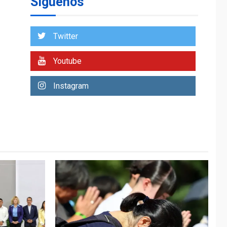
Síguenos
entidades cubanas
LATINOAMÉRICA Y CARIBE
TITULARES
ÚLTIMA HORA
Twitter
De la Espriella
asumirá Presidencia
Youtube
en ceremonia atípica
1
fuera de Bogotá
Instagram
POLÍTICA
TITULARES
ÚLTIMA HORA
ONGs piden a CIDH
monitorear proceso
de diálogo en
2
Venezuela
POLÍTICA
TITULARES
ÚLTIMA HORA
Gobierno y AN2015 en
nueva mesa de
3
diálogo
INTERNACIONALES