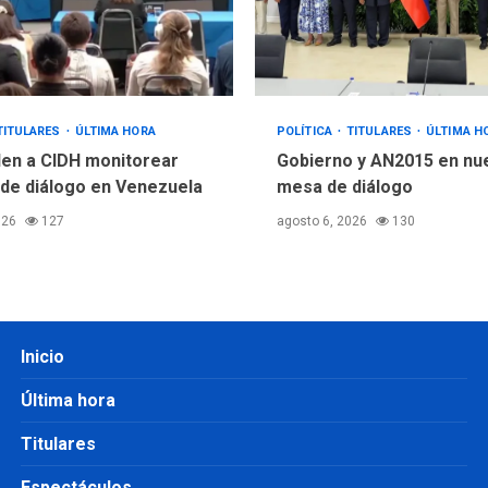
TITULARES
ÚLTIMA HORA
POLÍTICA
TITULARES
ÚLTIMA H
en a CIDH monitorear
Gobierno y AN2015 en nu
de diálogo en Venezuela
mesa de diálogo
026
127
agosto 6, 2026
130
Inicio
Última hora
Titulares
Espectáculos