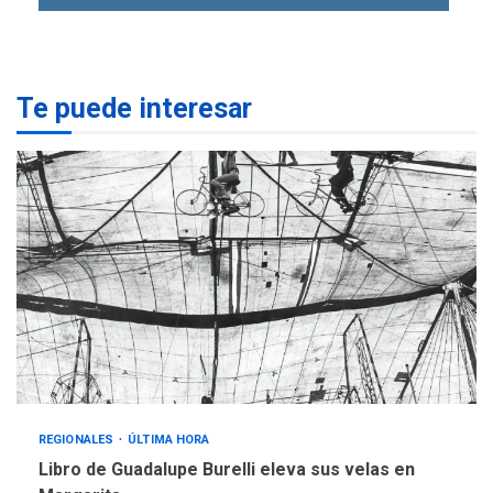
eleva sus velas en
Margarita
1
REGIONALES
ÚLTIMA HORA
Te puede interesar
Margarita será sede de
Programa “Cuidadores 360”
para aprender a atender
2
adultos mayores
REGIONALES
ÚLTIMA HORA
Mariño fortalece capacidad
operativa con flota
vehicular de 60 unidades
adquiridas en un año de
3
gestión
REGIONALES
ÚLTIMA HORA
Reparan hundimiento de la
«Juan Bautista Arismendi» a
REGIONALES
ÚLTIMA HORA
la altura de Macho Muerto
Libro de Guadalupe Burelli eleva sus velas en
4