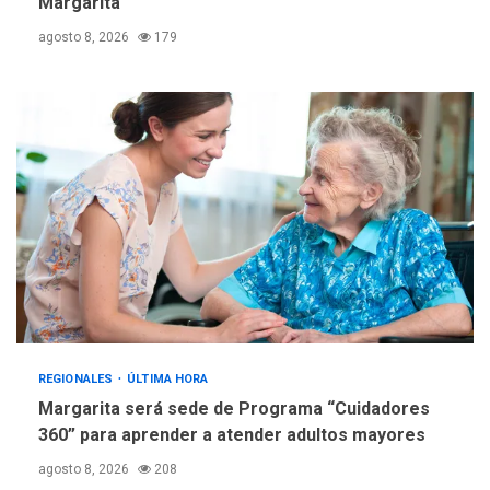
Margarita
REGIONALES
TECNOLOGÍA
agosto 8, 2026
179
ÚLTIMA HORA
Fedecámaras NE y Unimar
trabajan en diplomado para
creación y manejo de
5
estadísticas de turismo
REGIONALES
ÚLTIMA HORA
Margarita será sede de Programa “Cuidadores
360” para aprender a atender adultos mayores
agosto 8, 2026
208