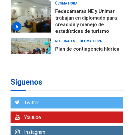
ÚLTIMA HORA
Fedecámaras NE y Unimar
trabajan en diplomado para
creación y manejo de
5
estadísticas de turismo
REGIONALES
ÚLTIMA HORA
Plan de contingencia hídrica
en Nueva Esparta consolida
avances en territorio
6
insular
Síguenos
ECONOMÍA
TITULARES
ÚLTIMA HORA
Venezuela requiere
US$183.000 millones para
Twitter
7
alcanzar 3 millones de bdp
Youtube
REGIONALES
ÚLTIMA HORA
Libro de Guadalupe Burelli
Instagram