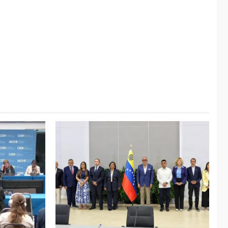
ÚLTIMA HORA
Hiroshima 81 años de
la debacle atómica.
Japón debate
5
principios no
nucleares