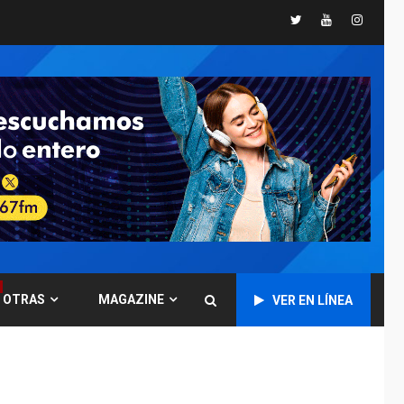
Twitter
Youtube
Instagr
GUERRA EN EL MUNDO
TITULARES
ÚLTIMA HORA
Ucrania y Rusia
intensifican
ofensivas de largo
7
alcance
NACIONALES
TITULARES
ÚLTIMA HORA
Instalan carpas
metálicas como
terminales
temporales en
1
Aeropuerto de
Maiquetía
OTRAS
MAGAZINE
VER EN LÍNEA
LATINOAMÉRICA Y CARIBE
TITULARES
ÚLTIMA HORA
De la Espriella
asumirá Presidencia
en ceremonia atípica
2