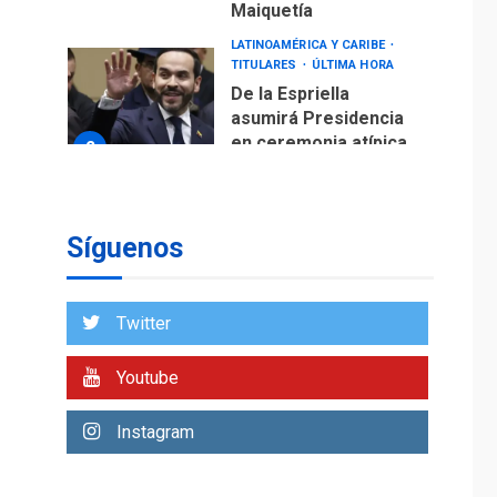
Maiquetía
LATINOAMÉRICA Y CARIBE
TITULARES
ÚLTIMA HORA
De la Espriella
asumirá Presidencia
en ceremonia atípica
2
fuera de Bogotá
POLÍTICA
TITULARES
ÚLTIMA HORA
Síguenos
ONGs piden a CIDH
monitorear proceso
de diálogo en
3
Twitter
Venezuela
POLÍTICA
TITULARES
Youtube
ÚLTIMA HORA
Gobierno y AN2015 en
Instagram
nueva mesa de
4
diálogo
INTERNACIONALES