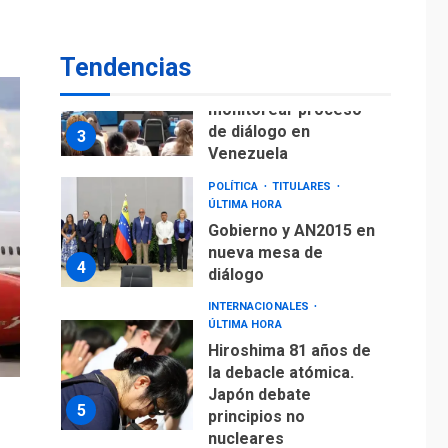
fuera de Bogotá
POLÍTICA
TITULARES
Tendencias
ÚLTIMA HORA
ONGs piden a CIDH
monitorear proceso
de diálogo en
3
Venezuela
POLÍTICA
TITULARES
ÚLTIMA HORA
Gobierno y AN2015 en
nueva mesa de
4
diálogo
INTERNACIONALES
ÚLTIMA HORA
Hiroshima 81 años de
la debacle atómica.
Japón debate
5
principios no
nucleares