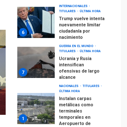
INTERNACIONALES
TITULARES
ÚLTIMA HORA
Trump vuelve intenta
nuevamente limitar
ciudadanía por
6
nacimiento
GUERRA EN EL MUNDO
TITULARES
ÚLTIMA HORA
Ucrania y Rusia
intensifican
ofensivas de largo
7
alcance
NACIONALES
TITULARES
ÚLTIMA HORA
Instalan carpas
metálicas como
terminales
temporales en
1
Aeropuerto de