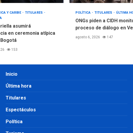
ICA Y CARIBE
TITULARES
POLÍTICA
TITULARES
ÚLTIMA H
A
ONGs piden a CIDH monit
riella asumirá
proceso de diálogo en V
cia en ceremonia atípica
agosto 6, 2026
147
 Bogotá
026
153
Inicio
Última hora
Titulares
Espectáculos
Política