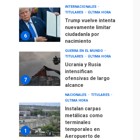
INTERNACIONALES
TITULARES
ÚLTIMA HORA
Trump vuelve intenta
nuevamente limitar
ciudadanía por
6
nacimiento
GUERRA EN EL MUNDO
TITULARES
ÚLTIMA HORA
Ucrania y Rusia
intensifican
ofensivas de largo
7
alcance
NACIONALES
TITULARES
ÚLTIMA HORA
Instalan carpas
metálicas como
terminales
temporales en
1
Aeropuerto de