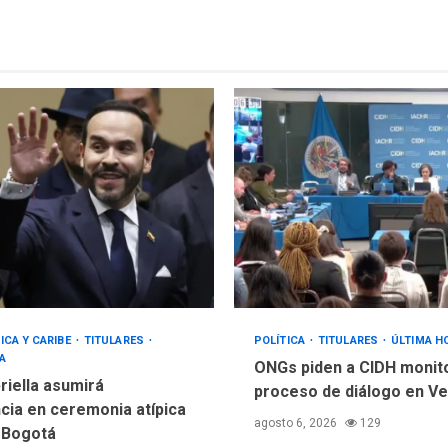
ICA Y CARIBE
TITULARES
POLÍTICA
TITULARES
ÚLTIMA H
A
ONGs piden a CIDH monit
riella asumirá
proceso de diálogo en V
cia en ceremonia atípica
agosto 6, 2026
129
 Bogotá