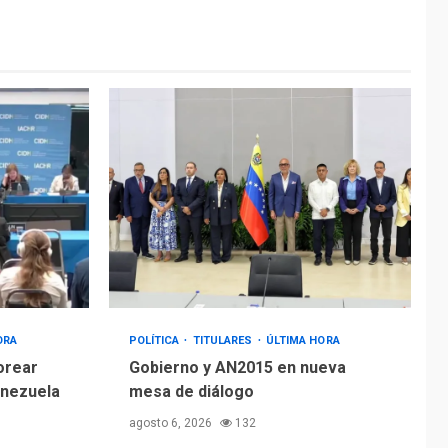
ÚLTIMA HORA
Hiroshima 81 años de
la debacle atómica.
Japón debate
5
principios no
nucleares
ORA
POLÍTICA
TITULARES
ÚLTIMA HORA
orear
Gobierno y AN2015 en nueva
enezuela
mesa de diálogo
agosto 6, 2026
132