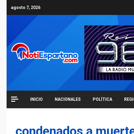
Skip
agosto 7, 2026
to
content
INICIO
NACIONALES
POLÍTICA
REG
condenados a muert