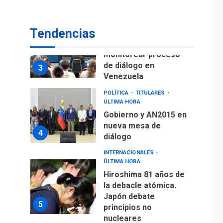
fuera de Bogotá
POLÍTICA
TITULARES
Tendencias
ÚLTIMA HORA
ONGs piden a CIDH
monitorear proceso
de diálogo en
3
Venezuela
POLÍTICA
TITULARES
ÚLTIMA HORA
Gobierno y AN2015 en
nueva mesa de
4
diálogo
INTERNACIONALES
ÚLTIMA HORA
Hiroshima 81 años de
la debacle atómica.
Japón debate
5
principios no
nucleares