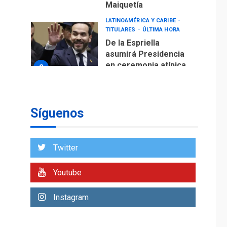
Maiquetía
LATINOAMÉRICA Y CARIBE
TITULARES
ÚLTIMA HORA
De la Espriella
asumirá Presidencia
en ceremonia atípica
2
fuera de Bogotá
POLÍTICA
TITULARES
ÚLTIMA HORA
Síguenos
ONGs piden a CIDH
monitorear proceso
de diálogo en
3
Twitter
Venezuela
POLÍTICA
TITULARES
Youtube
ÚLTIMA HORA
Gobierno y AN2015 en
Instagram
nueva mesa de
4
diálogo
INTERNACIONALES