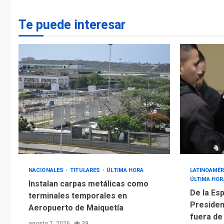
Te puede interesar
NACIONALES
TITULARES
ÚLTIMA HORA
LATINOAMÉR
ÚLTIMA HOR
Instalan carpas metálicas como
De la Esp
terminales temporales en
Presiden
Aeropuerto de Maiquetía
fuera de
agosto 7, 2026
39