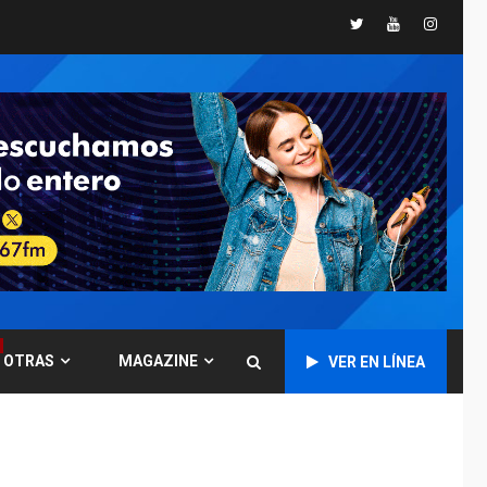
Twitter
Youtube
Instagr
GUERRA EN EL MUNDO
TITULARES
ÚLTIMA HORA
Ucrania y Rusia
intensifican
ofensivas de largo
7
alcance
NACIONALES
TITULARES
ÚLTIMA HORA
Instalan carpas
metálicas como
terminales
temporales en
1
Aeropuerto de
Maiquetía
OTRAS
MAGAZINE
VER EN LÍNEA
LATINOAMÉRICA Y CARIBE
TITULARES
ÚLTIMA HORA
De la Espriella
asumirá Presidencia
en ceremonia atípica
2