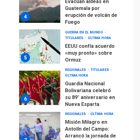
Evacúan aldeas en
Guatemala por
erupción de volcán de
4
Fuego
GUERRA EN EL MUNDO
TITULARES
ÚLTIMA HORA
EEUU confía acuerdo
«muy pronto» sobre
5
Ormuz
REGIONALES
TITULARES
ÚLTIMA HORA
Guardia Nacional
Bolivariana celebró
su 89° aniversario en
6
Nueva Esparta
REGIONALES
ÚLTIMA HORA
Misión Milagro en
Antolín del Campo:
Arrancó la jornada de