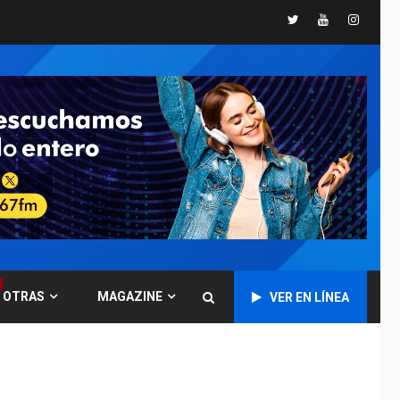
«muy pronto» sobre
5
Twitter
Youtube
Instagr
Ormuz
REGIONALES
TITULARES
ÚLTIMA HORA
Guardia Nacional
Bolivariana celebró
su 89° aniversario en
6
Nueva Esparta
REGIONALES
ÚLTIMA HORA
Misión Milagro en
Antolín del Campo:
Arrancó la jornada de
7
Cataratas 2026
REGIONALES
TITULARES
OTRAS
MAGAZINE
VER EN LÍNEA
ÚLTIMA HORA
Concejo Municipal de
Mariño respalda a
Cámara de Comercio
1
para reforma de Ley