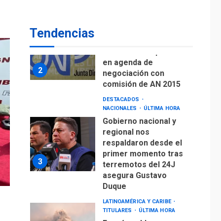
de Puerto Libre
POLÍTICA
TITULARES
ÚLTIMA HORA
Tendencias
CNP plantea incluir
Libertad de Expresión
en agenda de
2
negociación con
comisión de AN 2015
DESTACADOS
NACIONALES
ÚLTIMA HORA
Gobierno nacional y
regional nos
respaldaron desde el
primer momento tras
3
terremotos del 24J
asegura Gustavo
Duque
LATINOAMÉRICA Y CARIBE
TITULARES
ÚLTIMA HORA