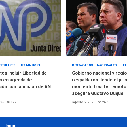
TITULARES
ÚLTIMA HORA
DESTACADOS
NACIONALES
ÚLT
ea incluir Libertad de
Gobierno nacional y regio
n en agenda de
respaldaron desde el pri
ión con comisión de AN
momento tras terremotos
asegura Gustavo Duque
026
199
agosto 5, 2026
267
Inicio