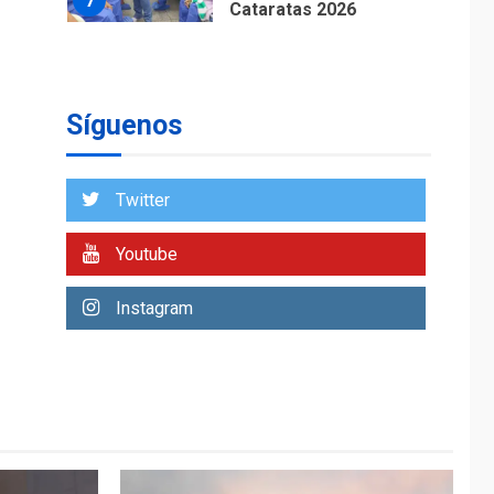
7
Cataratas 2026
REGIONALES
TITULARES
ÚLTIMA HORA
Concejo Municipal de
Mariño respalda a
Síguenos
Cámara de Comercio
1
para reforma de Ley
de Puerto Libre
Twitter
POLÍTICA
TITULARES
ÚLTIMA HORA
Youtube
CNP plantea incluir
Libertad de Expresión
Instagram
en agenda de
2
negociación con
comisión de AN 2015
DESTACADOS
NACIONALES
ÚLTIMA HORA
Gobierno nacional y
regional nos