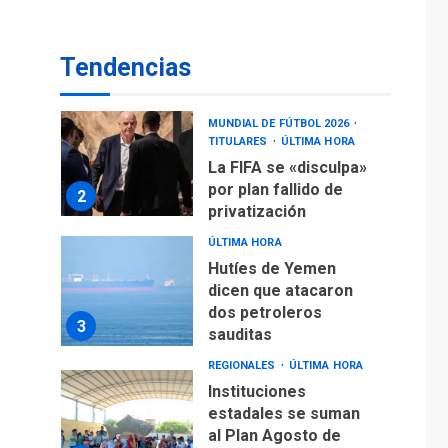
operaciones de carga
y descarga en
1
Aeropuerto de
Tendencias
Maiquetía
DEPORTES
MUNDIAL DE FÚTBOL 2026
TITULARES
ÚLTIMA HORA
La FIFA se «disculpa»
por plan fallido de
2
privatización
ÚLTIMA HORA
Hutíes de Yemen
dicen que atacaron
dos petroleros
3
sauditas
REGIONALES
ÚLTIMA HORA
Instituciones
estadales se suman
al Plan Agosto de