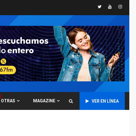
Twitter
Youtube
Instagr
POLÍTICA
TITULARES
ÚLTIMA HORA
CNP plantea incluir
Libertad de Expresión
en agenda de
6
negociación con
comisión de AN 2015
DESTACADOS
NACIONALES
ÚLTIMA HORA
Gobierno nacional y
regional nos
respaldaron desde el
primer momento tras
7
terremotos del 24J
OTRAS
MAGAZINE
VER EN LÍNEA
asegura Gustavo
Duque
NACIONALES
TITULARES
ÚLTIMA HORA
Reanudan