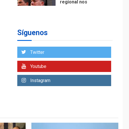
regional nos
respaldaron desde el
primer momento tras
7
terremotos del 24J
asegura Gustavo
Síguenos
Duque
NACIONALES
TITULARES
ÚLTIMA HORA
Twitter
Reanudan
operaciones de carga
Youtube
y descarga en
1
Aeropuerto de
Instagram
Maiquetía
DEPORTES
MUNDIAL DE FÚTBOL 2026
TITULARES
ÚLTIMA HORA
La FIFA se «disculpa»
por plan fallido de
2
privatización
ÚLTIMA HORA