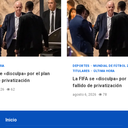
RIA
DEPORTES
MUNDIAL DE FÚTBOL 
TITULARES
ÚLTIMA HORA
e «disculpa» por el plan
La FIFA se «disculpa» por
e privatización
fallido de privatización
026
62
agosto 6, 2026
78
Inicio