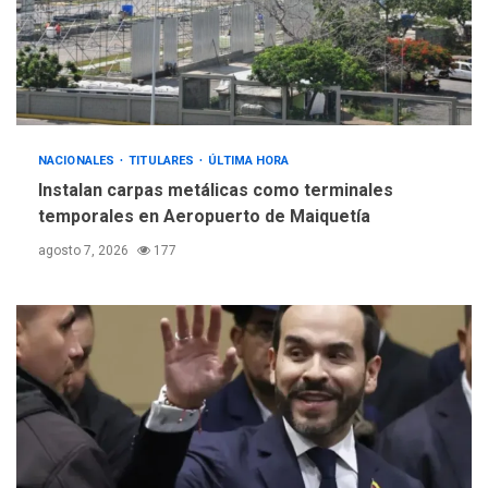
INTERNACIONALES
ÚLTIMA HORA
Hiroshima 81 años de la
debacle atómica. Japón
debate principios no
5
nucleares
NACIONALES
TITULARES
ÚLTIMA HORA
Instalan carpas metálicas como terminales
temporales en Aeropuerto de Maiquetía
agosto 7, 2026
177