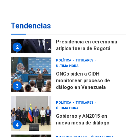
temporales en Aeropuerto
1
de Maiquetía
LATINOAMÉRICA Y CARIBE
Tendencias
TITULARES
ÚLTIMA HORA
De la Espriella asumirá
Presidencia en ceremonia
2
atípica fuera de Bogotá
POLÍTICA
TITULARES
ÚLTIMA HORA
ONGs piden a CIDH
monitorear proceso de
3
diálogo en Venezuela
POLÍTICA
TITULARES
ÚLTIMA HORA
Gobierno y AN2015 en
nueva mesa de diálogo
4