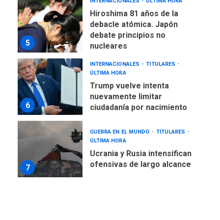
INTERNACIONALES
ÚLTIMA HORA
Hiroshima 81 años de la
debacle atómica. Japón
debate principios no
5
nucleares
INTERNACIONALES
TITULARES
ÚLTIMA HORA
Trump vuelve intenta
nuevamente limitar
6
ciudadanía por nacimiento
GUERRA EN EL MUNDO
TITULARES
ÚLTIMA HORA
Ucrania y Rusia intensifican
ofensivas de largo alcance
7
NACIONALES
TITULARES
ÚLTIMA HORA
Instalan carpas metálicas
como terminales