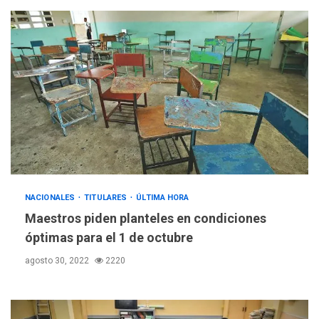
POLÍTICA
TITULARES
ÚLTIMA HORA
ONGs piden a CIDH
monitorear proceso de
3
diálogo en Venezuela
NACIONALES
TITULARES
ÚLTIMA HORA
Maestros piden planteles en condiciones
POLÍTICA
TITULARES
óptimas para el 1 de octubre
ÚLTIMA HORA
agosto 30, 2022
2220
Gobierno y AN2015 en
nueva mesa de diálogo
4
INTERNACIONALES
ÚLTIMA HORA