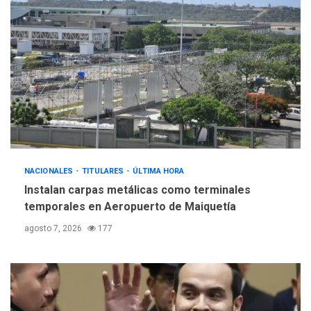
ÚLTIMA HORA
Gobierno y AN2015 en
nueva mesa de diálogo
4
INTERNACIONALES
ÚLTIMA HORA
Hiroshima 81 años de la
debacle atómica. Japón
debate principios no
5
nucleares
NACIONALES
TITULARES
ÚLTIMA HORA
Instalan carpas metálicas como terminales
temporales en Aeropuerto de Maiquetía
agosto 7, 2026
177