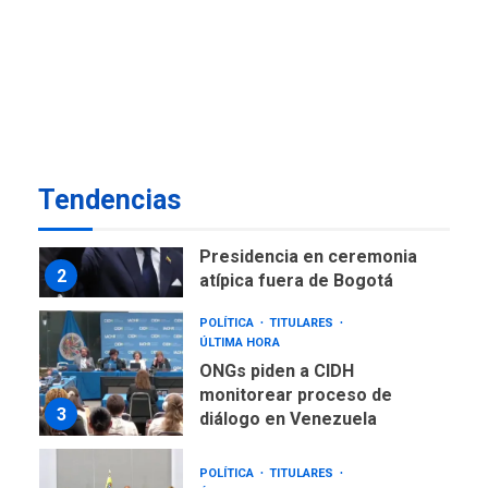
NACIONALES
TITULARES
ÚLTIMA HORA
Instalan carpas metálicas
como terminales
temporales en Aeropuerto
1
de Maiquetía
LATINOAMÉRICA Y CARIBE
Tendencias
TITULARES
ÚLTIMA HORA
De la Espriella asumirá
Presidencia en ceremonia
2
atípica fuera de Bogotá
POLÍTICA
TITULARES
ÚLTIMA HORA
ONGs piden a CIDH
monitorear proceso de
3
diálogo en Venezuela
POLÍTICA
TITULARES