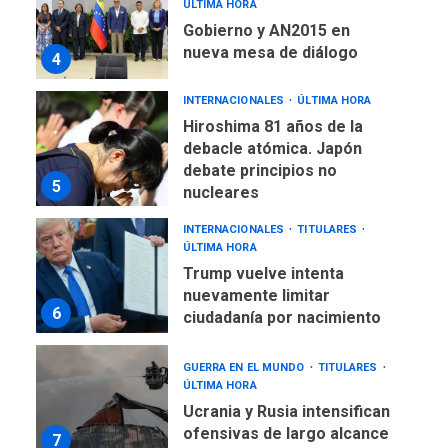
ÚLTIMA HORA
Gobierno y AN2015 en
nueva mesa de diálogo
4
INTERNACIONALES
ÚLTIMA HORA
Hiroshima 81 años de la
debacle atómica. Japón
debate principios no
5
nucleares
INTERNACIONALES
TITULARES
ÚLTIMA HORA
Trump vuelve intenta
nuevamente limitar
6
ciudadanía por nacimiento
GUERRA EN EL MUNDO
TITULARES
ÚLTIMA HORA
Ucrania y Rusia intensifican
ofensivas de largo alcance
7