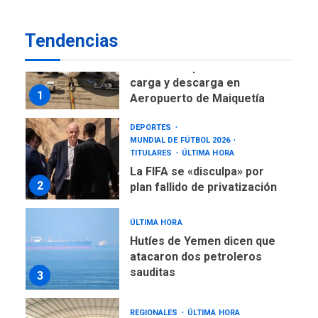
asegura Gustavo Duque
Tendencias
NACIONALES
TITULARES
ÚLTIMA HORA
Reanudan operaciones de
carga y descarga en
1
Aeropuerto de Maiquetía
DEPORTES
MUNDIAL DE FÚTBOL 2026
TITULARES
ÚLTIMA HORA
La FIFA se «disculpa» por
2
plan fallido de privatización
ÚLTIMA HORA
Hutíes de Yemen dicen que
atacaron dos petroleros
sauditas
3
REGIONALES
ÚLTIMA HORA