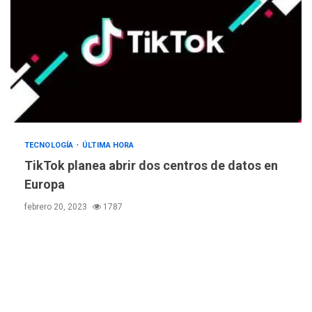
Escuelas Abiertas 2026
4
REGIONALES
TITULARES
ÚLTIMA HORA
Concejo Municipal de
Mariño respalda a Cámara
de Comercio para reforma
5
de Ley de Puerto Libre
POLÍTICA
TITULARES
TECNOLOGÍA
ÚLTIMA HORA
ÚLTIMA HORA
CNP plantea incluir Libertad
TikTok planea abrir dos centros de datos en
de Expresión en agenda de
Europa
negociación con comisión
6
febrero 20, 2023
1787
de AN 2015
DESTACADOS
NACIONALES
ÚLTIMA HORA
Gobierno nacional y
regional nos respaldaron
desde el primer momento
7
tras terremotos del 24J