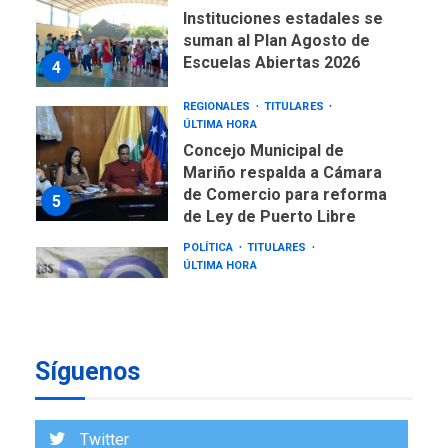
Instituciones estadales se
suman al Plan Agosto de
Escuelas Abiertas 2026
4
REGIONALES
TITULARES
ÚLTIMA HORA
Concejo Municipal de
Mariño respalda a Cámara
de Comercio para reforma
5
de Ley de Puerto Libre
POLÍTICA
TITULARES
ÚLTIMA HORA
CNP plantea incluir Libertad
de Expresión en agenda de
negociación con comisión
6
de AN 2015
Síguenos
DESTACADOS
NACIONALES
ÚLTIMA HORA
Gobierno nacional y
Twitter