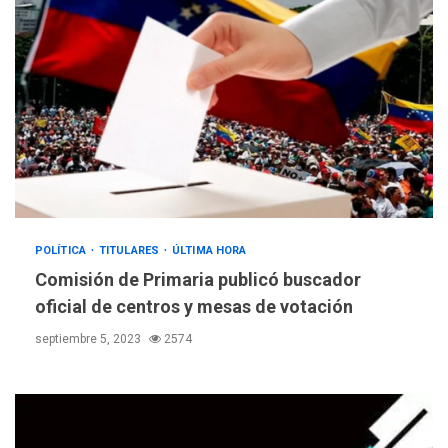
POLÍTICA
TITULARES
ÚLTIMA HORA
ÚLTIMA HORA
Comisión de Primaria publicó buscador
Hutíes de Yemen dicen que
atacaron dos petroleros
oficial de centros y mesas de votación
sauditas
3
septiembre 5, 2023
2574
REGIONALES
ÚLTIMA HORA
Instituciones estadales se
suman al Plan Agosto de