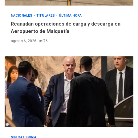
REGIONALES
ÚLTIMA HORA
NACIONALES
TITULARES
ÚLTIMA HORA
Instituciones estadales se
Reanudan operaciones de carga y descarga en
suman al Plan Agosto de
Aeropuerto de Maiquetía
Escuelas Abiertas 2026
4
agosto 6, 2026
76
REGIONALES
TITULARES
ÚLTIMA HORA
Concejo Municipal de
Mariño respalda a Cámara
de Comercio para reforma
5
de Ley de Puerto Libre
SIN CATEGORIA