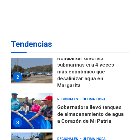
DESTACADOS
REGIONALES
ÚLTIMA HORA
ASOMAYOR se afilia a la
Cámara de Comercio para
impulsar la economía
1
plateada
Tendencias
REGIONALES
TITULARES
ÚLTIMA HORA
Rehabilitar tuberías
submarinas era 4 veces
más económico que
2
desalinizar agua en
Margarita
REGIONALES
ÚLTIMA HORA
Gobernadora llevó tanques
de almacenamiento de agua
a Corazón de Mi Patria
3
REGIONALES
ÚLTIMA HORA