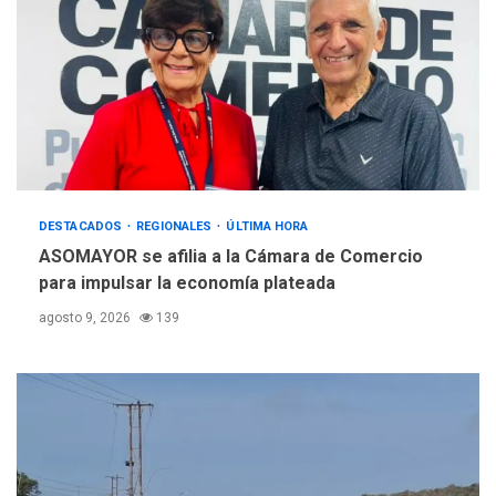
a Corazón de Mi Patria
3
REGIONALES
ÚLTIMA HORA
Alcaldía de Maneiro sigue
atendiendo falta de agua
con plan de contingencia
4
OPINIÓN
ÚLTIMA HORA
DESTACADOS
REGIONALES
ÚLTIMA HORA
Pesadilla hídrica, por
ASOMAYOR se afilia a la Cámara de Comercio
Manuel Avila
para impulsar la economía plateada
5
agosto 9, 2026
139