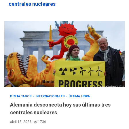
centrales nucleares
REGIONALES
ÚLTIMA HORA
Gobernadora llevó tanques
de almacenamiento de agua
a Corazón de Mi Patria
3
DESTACADOS
INTERNACIONALES
ÚLTIMA HORA
Alemania desconecta hoy sus últimas tres
REGIONALES
ÚLTIMA HORA
centrales nucleares
Alcaldía de Maneiro sigue
abril 15, 2023
1736
atendiendo falta de agua