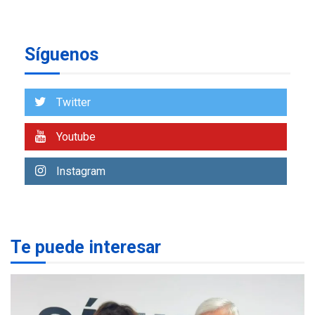
Argentina para despedir a
7
su padre
DESTACADOS
REGIONALES
Síguenos
ÚLTIMA HORA
ASOMAYOR se afilia a la
Cámara de Comercio para
Twitter
impulsar la economía
1
plateada
Youtube
REGIONALES
TITULARES
ÚLTIMA HORA
Instagram
Rehabilitar tuberías
submarinas era 4 veces
más económico que
2
desalinizar agua en
Margarita
Te puede interesar
REGIONALES
ÚLTIMA HORA
Gobernadora llevó tanques
de almacenamiento de agua