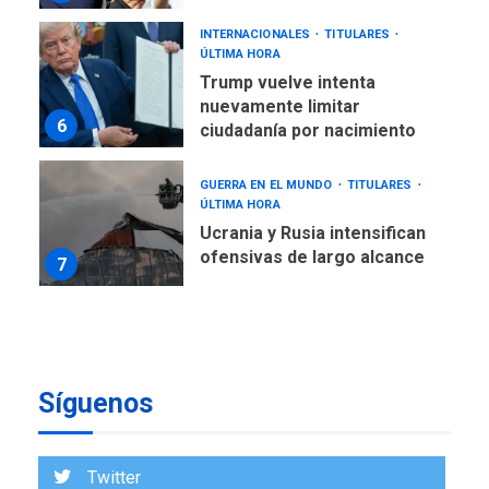
INTERNACIONALES
TITULARES
ÚLTIMA HORA
Trump vuelve intenta
nuevamente limitar
6
ciudadanía por nacimiento
GUERRA EN EL MUNDO
TITULARES
ÚLTIMA HORA
Ucrania y Rusia intensifican
ofensivas de largo alcance
7
NACIONALES
TITULARES
ÚLTIMA HORA
Instalan carpas metálicas
como terminales
Síguenos
temporales en Aeropuerto
1
de Maiquetía
LATINOAMÉRICA Y CARIBE
Twitter
TITULARES
ÚLTIMA HORA