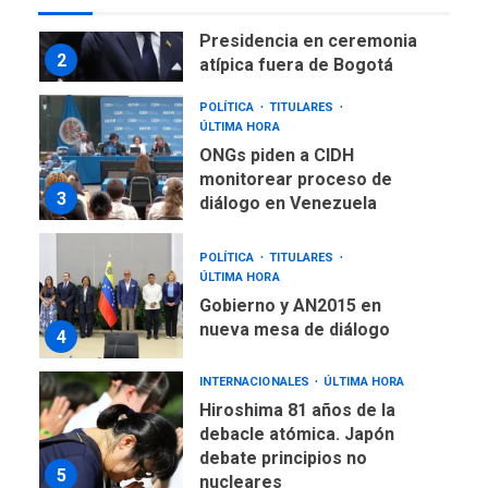
De la Espriella asumirá
Presidencia en ceremonia
2
atípica fuera de Bogotá
POLÍTICA
TITULARES
ÚLTIMA HORA
ONGs piden a CIDH
monitorear proceso de
3
diálogo en Venezuela
POLÍTICA
TITULARES
ÚLTIMA HORA
Gobierno y AN2015 en
nueva mesa de diálogo
4
INTERNACIONALES
ÚLTIMA HORA
Hiroshima 81 años de la
debacle atómica. Japón
debate principios no
5
nucleares