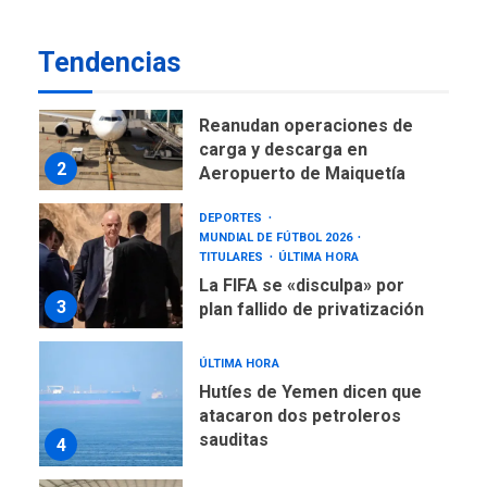
Esparta, por Morel
1
Rodríguez Ávila
Tendencias
NACIONALES
TITULARES
ÚLTIMA HORA
Reanudan operaciones de
carga y descarga en
2
Aeropuerto de Maiquetía
DEPORTES
MUNDIAL DE FÚTBOL 2026
TITULARES
ÚLTIMA HORA
La FIFA se «disculpa» por
3
plan fallido de privatización
ÚLTIMA HORA
Hutíes de Yemen dicen que
atacaron dos petroleros
sauditas
4