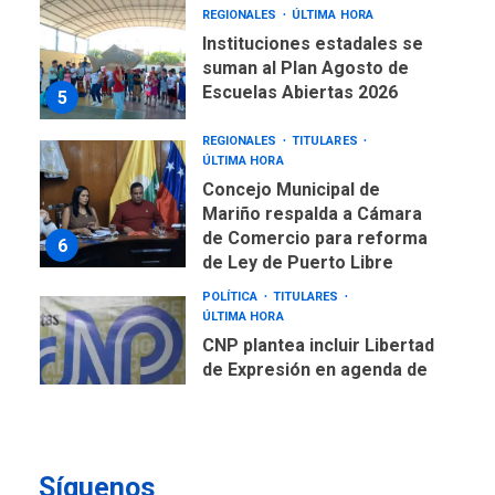
REGIONALES
ÚLTIMA HORA
Instituciones estadales se
suman al Plan Agosto de
Escuelas Abiertas 2026
5
REGIONALES
TITULARES
ÚLTIMA HORA
Concejo Municipal de
Mariño respalda a Cámara
de Comercio para reforma
6
de Ley de Puerto Libre
POLÍTICA
TITULARES
ÚLTIMA HORA
CNP plantea incluir Libertad
de Expresión en agenda de
negociación con comisión
7
de AN 2015
DESTACADOS
OPINIÓN
ÚLTIMA HORA
Síguenos