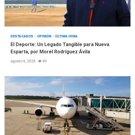
REGIONALES
ÚLTIMA HORA
Instituciones estadales se
suman al Plan Agosto de
Escuelas Abiertas 2026
DESTACADOS
5
OPINIÓN
ÚLTIMA HORA
El Deporte: Un Legado Tangible para Nueva
Esparta, por Morel Rodríguez Ávila
agosto 6, 2026
90