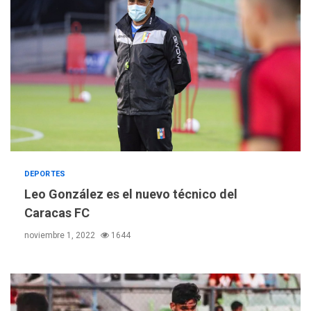
REGIONALES
ÚLTIMA HORA
Funsone benefició a 46
personas con la entrega de
lentes correctivos
3
DEPORTES
REGIONALES
ÚLTIMA HORA
Leo González es el nuevo técnico del
La falta de agua pueden
Caracas FC
llevar a problemas
sanitarios y asumirse como
noviembre 1, 2022
1644
4
problema de orden público
REGIONALES
ÚLTIMA HORA
Alcaldía de Mariño climatiza