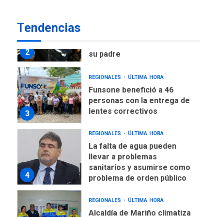
DEPORTES
TITULARES
ÚLTIMA HORA
Tendencias
Lionel Messi llega a
Argentina para despedir a
2
su padre
REGIONALES
ÚLTIMA HORA
Funsone benefició a 46
personas con la entrega de
lentes correctivos
3
REGIONALES
ÚLTIMA HORA
La falta de agua pueden
llevar a problemas
sanitarios y asumirse como
4
problema de orden público
REGIONALES
ÚLTIMA HORA
Alcaldía de Mariño climatiza