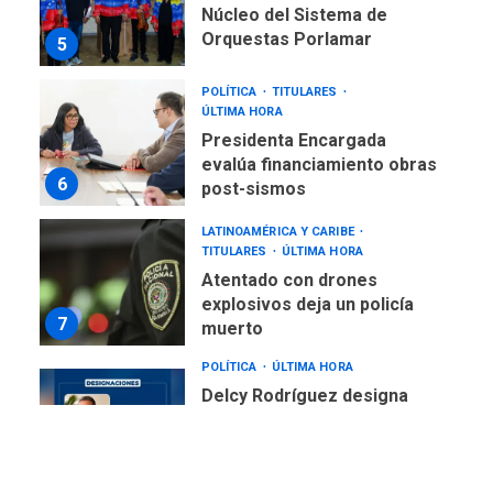
Núcleo del Sistema de
Orquestas Porlamar
5
POLÍTICA
TITULARES
ÚLTIMA HORA
Presidenta Encargada
evalúa financiamiento obras
6
post-sismos
LATINOAMÉRICA Y CARIBE
TITULARES
ÚLTIMA HORA
Atentado con drones
explosivos deja un policía
7
muerto
POLÍTICA
ÚLTIMA HORA
Delcy Rodríguez designa
nuevo presidente de
Corpoelec y nuevo
viceministro de Servicios
1
Eléctricos