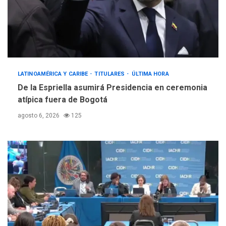
INTERNACIONALES
ÚLTIMA HORA
Hiroshima 81 años de la
debacle atómica. Japón
debate principios no
4
nucleares
INTERNACIONALES
TITULARES
LATINOAMÉRICA Y CARIBE
TITULARES
ÚLTIMA HORA
ÚLTIMA HORA
De la Espriella asumirá Presidencia en ceremonia
Trump vuelve intenta
atípica fuera de Bogotá
nuevamente limitar
5
ciudadanía por nacimiento
agosto 6, 2026
125