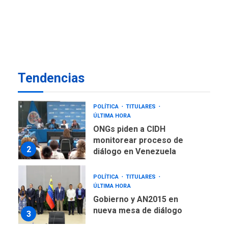
militares y cinco entidades
7
cubanas
LATINOAMÉRICA Y CARIBE
TITULARES
ÚLTIMA HORA
De la Espriella asumirá
Tendencias
Presidencia en ceremonia
1
atípica fuera de Bogotá
POLÍTICA
TITULARES
ÚLTIMA HORA
ONGs piden a CIDH
monitorear proceso de
2
diálogo en Venezuela
POLÍTICA
TITULARES
ÚLTIMA HORA
Gobierno y AN2015 en
nueva mesa de diálogo
3