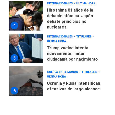
INTERNACIONALES
ÚLTIMA HORA
Hiroshima 81 años de la
debacle atómica. Japón
debate principios no
4
nucleares
INTERNACIONALES
TITULARES
ÚLTIMA HORA
Trump vuelve intenta
nuevamente limitar
5
ciudadanía por nacimiento
GUERRA EN EL MUNDO
TITULARES
ÚLTIMA HORA
Ucrania y Rusia intensifican
ofensivas de largo alcance
6
LATINOAMÉRICA Y CARIBE
TITULARES
ÚLTIMA HORA
EEUU sanciona a ocho