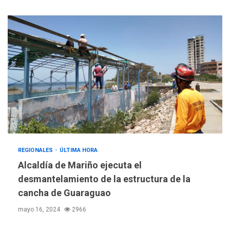
REGIONALES
ÚLTIMA HORA
Alcaldía de Mariño ejecuta el
desmantelamiento de la estructura de la
POLÍTICA
TITULARES
cancha de Guaraguao
ÚLTIMA HORA
Gobierno y AN2015 en
mayo 16, 2024
2966
nueva mesa de diálogo
3