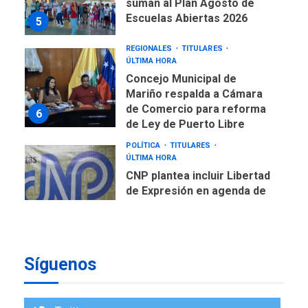
suman al Plan Agosto de
Escuelas Abiertas 2026
5
REGIONALES
TITULARES
ÚLTIMA HORA
Concejo Municipal de
Mariño respalda a Cámara
de Comercio para reforma
6
de Ley de Puerto Libre
POLÍTICA
TITULARES
ÚLTIMA HORA
CNP plantea incluir Libertad
de Expresión en agenda de
negociación con comisión
7
de AN 2015
DESTACADOS
OPINIÓN
ÚLTIMA HORA
Síguenos
El Deporte: Un Legado
Tangible para Nueva
Esparta, por Morel
1