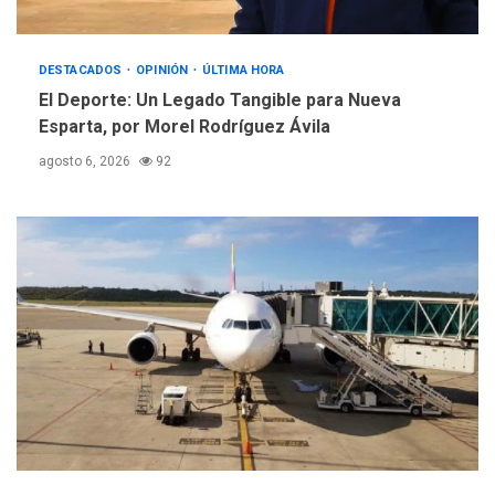
Instituciones estadales se
suman al Plan Agosto de
Escuelas Abiertas 2026
DESTACADOS
5
OPINIÓN
ÚLTIMA HORA
El Deporte: Un Legado Tangible para Nueva
Esparta, por Morel Rodríguez Ávila
agosto 6, 2026
92