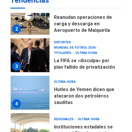
Tendencias
NACIONALES
TITULARES
ÚLTIMA HORA
Reanudan operaciones de
carga y descarga en
2
Aeropuerto de Maiquetía
DEPORTES
MUNDIAL DE FÚTBOL 2026
TITULARES
ÚLTIMA HORA
La FIFA se «disculpa» por
3
plan fallido de privatización
ÚLTIMA HORA
Hutíes de Yemen dicen que
atacaron dos petroleros
sauditas
4
REGIONALES
ÚLTIMA HORA
Instituciones estadales se