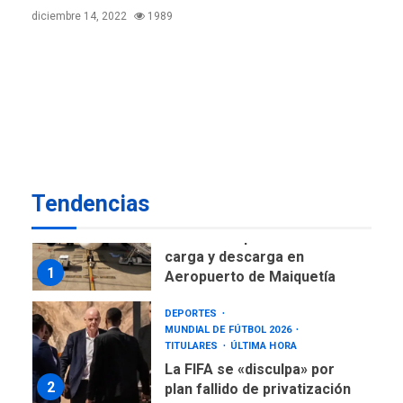
de AN 2015
diciembre 14, 2022
1989
DESTACADOS
NACIONALES
ÚLTIMA HORA
Gobierno nacional y
regional nos respaldaron
desde el primer momento
7
tras terremotos del 24J
asegura Gustavo Duque
NACIONALES
TITULARES
Tendencias
ÚLTIMA HORA
Reanudan operaciones de
carga y descarga en
1
Aeropuerto de Maiquetía
DEPORTES
MUNDIAL DE FÚTBOL 2026
TITULARES
ÚLTIMA HORA
La FIFA se «disculpa» por
2
plan fallido de privatización