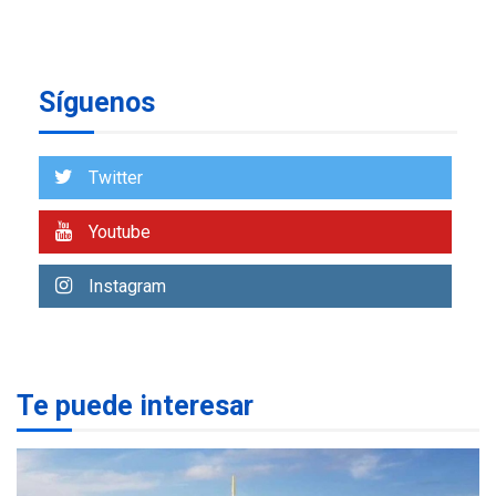
CNP plantea incluir Libertad
de Expresión en agenda de
negociación con comisión
6
de AN 2015
Síguenos
DESTACADOS
NACIONALES
ÚLTIMA HORA
Gobierno nacional y
Twitter
regional nos respaldaron
desde el primer momento
7
tras terremotos del 24J
Youtube
asegura Gustavo Duque
Instagram
NACIONALES
TITULARES
ÚLTIMA HORA
Reanudan operaciones de
carga y descarga en
1
Aeropuerto de Maiquetía
Te puede interesar
DEPORTES
MUNDIAL DE FÚTBOL 2026
TITULARES
ÚLTIMA HORA