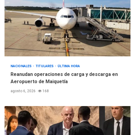
La FIFA se «disculpa» por
2
plan fallido de privatización
ÚLTIMA HORA
Hutíes de Yemen dicen que
atacaron dos petroleros
sauditas
3
REGIONALES
ÚLTIMA HORA
NACIONALES
TITULARES
ÚLTIMA HORA
Instituciones estadales se
Reanudan operaciones de carga y descarga en
suman al Plan Agosto de
Aeropuerto de Maiquetía
Escuelas Abiertas 2026
4
agosto 6, 2026
168
REGIONALES
TITULARES
ÚLTIMA HORA
Concejo Municipal de
Mariño respalda a Cámara
de Comercio para reforma
5
de Ley de Puerto Libre