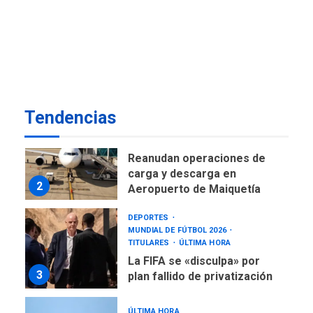
de AN 2015
DESTACADOS
OPINIÓN
ÚLTIMA HORA
El Deporte: Un Legado
Tangible para Nueva
Esparta, por Morel
1
Rodríguez Ávila
Tendencias
NACIONALES
TITULARES
ÚLTIMA HORA
Reanudan operaciones de
carga y descarga en
2
Aeropuerto de Maiquetía
DEPORTES
MUNDIAL DE FÚTBOL 2026
TITULARES
ÚLTIMA HORA
La FIFA se «disculpa» por
3
plan fallido de privatización
ÚLTIMA HORA