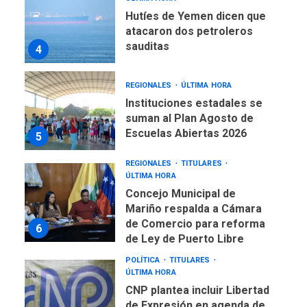
Hutíes de Yemen dicen que
atacaron dos petroleros
sauditas
4
REGIONALES
ÚLTIMA HORA
Instituciones estadales se
suman al Plan Agosto de
Escuelas Abiertas 2026
5
REGIONALES
TITULARES
ÚLTIMA HORA
Concejo Municipal de
Mariño respalda a Cámara
de Comercio para reforma
6
de Ley de Puerto Libre
POLÍTICA
TITULARES
ÚLTIMA HORA
CNP plantea incluir Libertad
de Expresión en agenda de