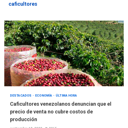
caficultores
DEPORTES
MUNDIAL DE FÚTBOL 2026
TITULARES
ÚLTIMA HORA
DESTACADOS
ECONOMÍA
ÚLTIMA HORA
La FIFA se «disculpa» por
3
plan fallido de privatización
Caficultores venezolanos denuncian que el
precio de venta no cubre costos de
ÚLTIMA HORA
producción
Hutíes de Yemen dicen que