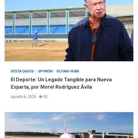
ÚLTIMA HORA
Hutíes de Yemen dicen que
atacaron dos petroleros
sauditas
4
REGIONALES
ÚLTIMA HORA
Instituciones estadales se
suman al Plan Agosto de
Escuelas Abiertas 2026
DESTACADOS
5
OPINIÓN
ÚLTIMA HORA
El Deporte: Un Legado Tangible para Nueva
Esparta, por Morel Rodríguez Ávila
agosto 6, 2026
92