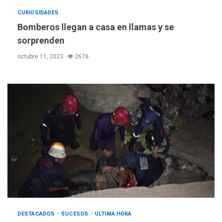
monitorear proceso de
3
diálogo en Venezuela
CURIOSIDADES
Bomberos llegan a casa en llamas y se
POLÍTICA
TITULARES
sorprenden
ÚLTIMA HORA
octubre 11, 2023
2676
Gobierno y AN2015 en
nueva mesa de diálogo
4
INTERNACIONALES
ÚLTIMA HORA
Hiroshima 81 años de la
debacle atómica. Japón
debate principios no
5
nucleares
INTERNACIONALES
TITULARES
ÚLTIMA HORA
Trump vuelve intenta
nuevamente limitar
6
ciudadanía por nacimiento
DESTACADOS
SUCESOS
ÚLTIMA HORA