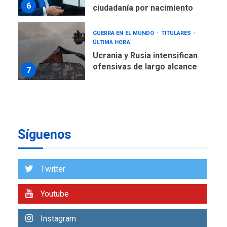
GUERRA EN EL MUNDO
TITULARES
ÚLTIMA HORA
Ucrania y Rusia intensifican
ofensivas de largo alcance
7
NACIONALES
TITULARES
ÚLTIMA HORA
Instalan carpas metálicas
como terminales
temporales en Aeropuerto
1
de Maiquetía
Síguenos
LATINOAMÉRICA Y CARIBE
TITULARES
ÚLTIMA HORA
De la Espriella asumirá
Twitter
Presidencia en ceremonia
2
atípica fuera de Bogotá
Youtube
POLÍTICA
TITULARES
ÚLTIMA HORA
Instagram
ONGs piden a CIDH