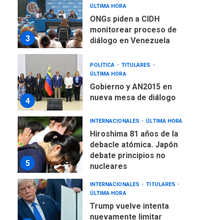
monitorear proceso de
3
diálogo en Venezuela
POLÍTICA
TITULARES
ÚLTIMA HORA
Gobierno y AN2015 en
nueva mesa de diálogo
4
INTERNACIONALES
ÚLTIMA HORA
Hiroshima 81 años de la
debacle atómica. Japón
debate principios no
5
nucleares
INTERNACIONALES
TITULARES
ÚLTIMA HORA
Trump vuelve intenta
nuevamente limitar
6
ciudadanía por nacimiento