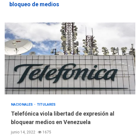
sauditas
3
bloqueo de medios
REGIONALES
ÚLTIMA HORA
Instituciones estadales se
suman al Plan Agosto de
Escuelas Abiertas 2026
4
REGIONALES
TITULARES
ÚLTIMA HORA
Concejo Municipal de
Mariño respalda a Cámara
de Comercio para reforma
5
de Ley de Puerto Libre
POLÍTICA
TITULARES
NACIONALES
TITULARES
ÚLTIMA HORA
CNP plantea incluir Libertad
Telefónica viola libertad de expresión al
de Expresión en agenda de
bloquear medios en Venezuela
negociación con comisión
6
junio 14, 2022
1675
de AN 2015