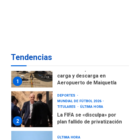
DESTACADOS
NACIONALES
ÚLTIMA HORA
Gobierno nacional y
regional nos respaldaron
desde el primer momento
7
tras terremotos del 24J
asegura Gustavo Duque
Tendencias
NACIONALES
TITULARES
ÚLTIMA HORA
Reanudan operaciones de
carga y descarga en
1
Aeropuerto de Maiquetía
DEPORTES
MUNDIAL DE FÚTBOL 2026
TITULARES
ÚLTIMA HORA
La FIFA se «disculpa» por
2
plan fallido de privatización
ÚLTIMA HORA