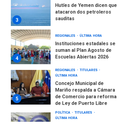
Hutíes de Yemen dicen que
atacaron dos petroleros
sauditas
3
REGIONALES
ÚLTIMA HORA
Instituciones estadales se
suman al Plan Agosto de
Escuelas Abiertas 2026
4
REGIONALES
TITULARES
ÚLTIMA HORA
Concejo Municipal de
Mariño respalda a Cámara
de Comercio para reforma
5
de Ley de Puerto Libre
POLÍTICA
TITULARES
ÚLTIMA HORA
CNP plantea incluir Libertad
de Expresión en agenda de