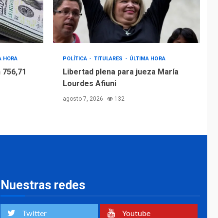
4
Afiuni
INTERNACIONALES
TITULARES
ÚLTIMA HORA
España impone
controles fronterizos
A HORA
POLÍTICA
TITULARES
ÚLTIMA HORA
5
a Italia
 756,71
Libertad plena para jueza María
Lourdes Afiuni
agosto 7, 2026
132
Nuestras redes
Twitter
Youtube