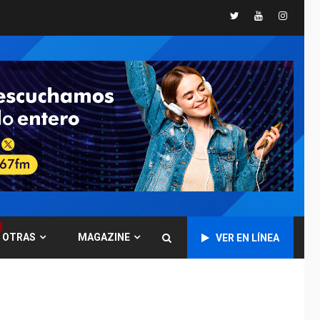
España impone
Twitter
Youtube
Instagr
controles fronterizos
5
a Italia
INTERNACIONALES
TITULARES
ÚLTIMA HORA
Arabia Saudita,
Turquía y Pakistán
firman pacto de
6
defensa
LATINOAMÉRICA Y CARIBE
TITULARES
ÚLTIMA HORA
De la Espriella jura
como nuevo
presidente de
7
OTRAS
MAGAZINE
VER EN LÍNEA
Colombia
ECONOMÍA
TITULARES
ÚLTIMA HORA
Venezuela requiere
US$183.000 millones