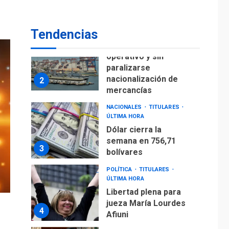
para alcanzar 3
1
millones de bdp
Tendencias
ECONOMÍA
ÚLTIMA HORA
Puerto de La Guaira
operativo y sin
paralizarse
nacionalización de
2
mercancías
NACIONALES
TITULARES
ÚLTIMA HORA
Dólar cierra la
semana en 756,71
3
bolívares
POLÍTICA
TITULARES
ÚLTIMA HORA
Libertad plena para
jueza María Lourdes
4
Afiuni