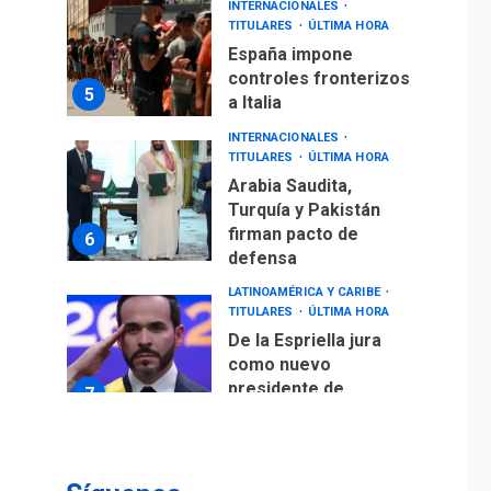
INTERNACIONALES
TITULARES
ÚLTIMA HORA
España impone
controles fronterizos
5
a Italia
INTERNACIONALES
TITULARES
ÚLTIMA HORA
Arabia Saudita,
Turquía y Pakistán
firman pacto de
6
defensa
LATINOAMÉRICA Y CARIBE
TITULARES
ÚLTIMA HORA
De la Espriella jura
como nuevo
presidente de
7
Colombia
ECONOMÍA
TITULARES
ÚLTIMA HORA