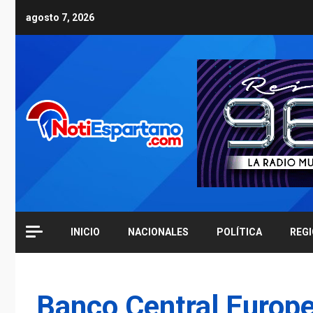
Skip
agosto 7, 2026
to
content
INICIO
NACIONALES
POLÍTICA
REG
Banco Central Europ