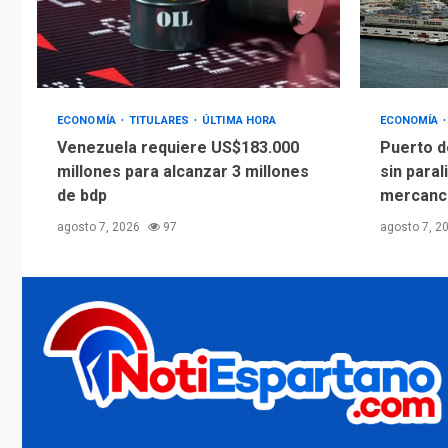
ECONOMÍA
TITULARES
ÚLTIMA HORA
ECONOMÍA
Venezuela requiere US$183.000
Puerto d
millones para alcanzar 3 millones
sin paral
de bdp
mercanc
agosto 7, 2026
97
agosto 7, 2