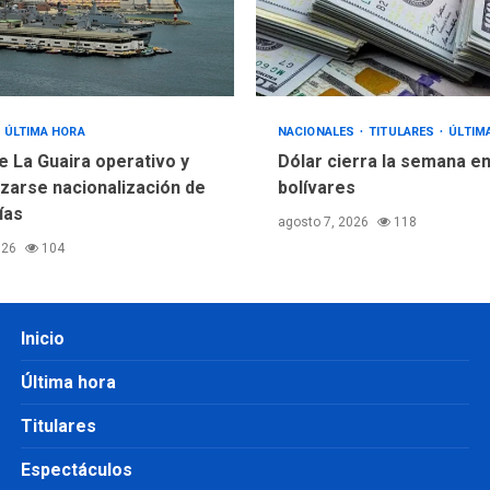
ÚLTIMA HORA
NACIONALES
TITULARES
ÚLTIM
e La Guaira operativo y
Dólar cierra la semana en
izarse nacionalización de
bolívares
ías
agosto 7, 2026
118
026
104
Inicio
Última hora
Titulares
Espectáculos