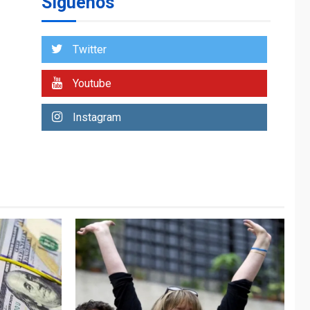
Síguenos
Venezuela requiere
US$183.000 millones
para alcanzar 3
1
millones de bdp
Twitter
ECONOMÍA
ÚLTIMA HORA
Youtube
Puerto de La Guaira
operativo y sin
Instagram
paralizarse
nacionalización de
2
mercancías
NACIONALES
TITULARES
ÚLTIMA HORA
Dólar cierra la
semana en 756,71
3
bolívares
POLÍTICA
TITULARES
ÚLTIMA HORA
Libertad plena para
jueza María Lourdes