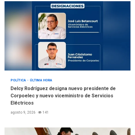
llevar a problemas
sanitarios y asumirse como
4
problema de orden público
REGIONALES
ÚLTIMA HORA
Alcaldía de Mariño climatiza
Núcleo del Sistema de
Orquestas Porlamar
5
POLÍTICA
ÚLTIMA HORA
Delcy Rodríguez designa nuevo presidente de
Corpoelec y nuevo viceministro de Servicios
Eléctricos
agosto 9, 2026
141