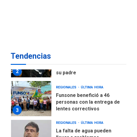
POLÍTICA
ÚLTIMA HORA
Delcy Rodríguez designa
nuevo presidente de
Corpoelec y nuevo
viceministro de Servicios
1
Eléctricos
DEPORTES
TITULARES
ÚLTIMA HORA
Tendencias
Lionel Messi llega a
Argentina para despedir a
2
su padre
REGIONALES
ÚLTIMA HORA
Funsone benefició a 46
personas con la entrega de
lentes correctivos
3
REGIONALES
ÚLTIMA HORA
La falta de agua pueden