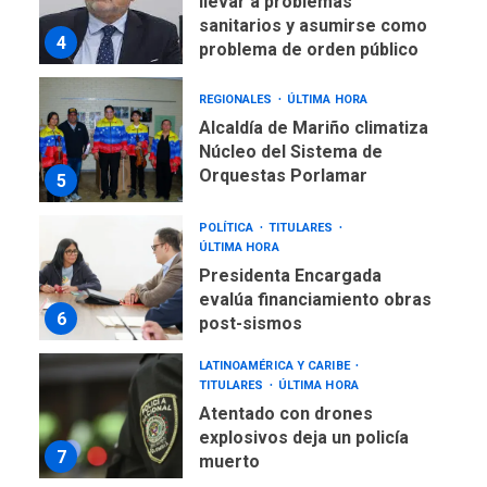
llevar a problemas
sanitarios y asumirse como
4
problema de orden público
REGIONALES
ÚLTIMA HORA
Alcaldía de Mariño climatiza
Núcleo del Sistema de
Orquestas Porlamar
5
POLÍTICA
TITULARES
ÚLTIMA HORA
Presidenta Encargada
evalúa financiamiento obras
6
post-sismos
LATINOAMÉRICA Y CARIBE
TITULARES
ÚLTIMA HORA
Atentado con drones
explosivos deja un policía
7
muerto