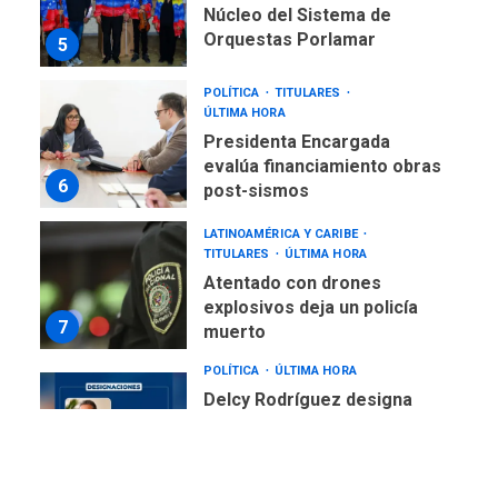
Núcleo del Sistema de
Orquestas Porlamar
5
POLÍTICA
TITULARES
ÚLTIMA HORA
Presidenta Encargada
evalúa financiamiento obras
6
post-sismos
LATINOAMÉRICA Y CARIBE
TITULARES
ÚLTIMA HORA
Atentado con drones
explosivos deja un policía
7
muerto
POLÍTICA
ÚLTIMA HORA
Delcy Rodríguez designa
nuevo presidente de
Corpoelec y nuevo
viceministro de Servicios
1
Eléctricos