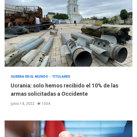
REGIONALES
ÚLTIMA HORA
Funsone benefició a 46
personas con la entrega de
lentes correctivos
3
GUERRA EN EL MUNDO
TITULARES
REGIONALES
ÚLTIMA HORA
Ucrania: solo hemos recibido el 10% de las
La falta de agua pueden
armas solicitadas a Occidente
llevar a problemas
sanitarios y asumirse como
junio 14, 2022
1554
4
problema de orden público
REGIONALES
ÚLTIMA HORA
Alcaldía de Mariño climatiza