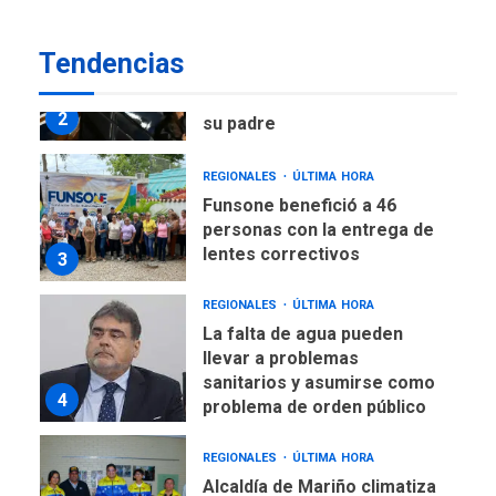
DEPORTES
TITULARES
ÚLTIMA HORA
Tendencias
Lionel Messi llega a
Argentina para despedir a
2
su padre
REGIONALES
ÚLTIMA HORA
Funsone benefició a 46
personas con la entrega de
lentes correctivos
3
REGIONALES
ÚLTIMA HORA
La falta de agua pueden
llevar a problemas
sanitarios y asumirse como
4
problema de orden público
REGIONALES
ÚLTIMA HORA
Alcaldía de Mariño climatiza