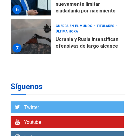
nuevamente limitar
6
ciudadanía por nacimiento
GUERRA EN EL MUNDO
TITULARES
ÚLTIMA HORA
Ucrania y Rusia intensifican
ofensivas de largo alcance
7
NACIONALES
TITULARES
ÚLTIMA HORA
Instalan carpas metálicas
como terminales
Síguenos
temporales en Aeropuerto
1
de Maiquetía
LATINOAMÉRICA Y CARIBE
Twitter
TITULARES
ÚLTIMA HORA
De la Espriella asumirá
Youtube
Presidencia en ceremonia
2
atípica fuera de Bogotá