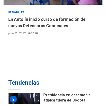
nuevamente limitar
6
ciudadanía por nacimiento
REGIONALES
En Antolín inició curso de formación de
GUERRA EN EL MUNDO
TITULARES
ÚLTIMA HORA
nuevas Defensoras Comunales
Ucrania y Rusia intensifican
julio 21, 2022
1690
ofensivas de largo alcance
7
NACIONALES
TITULARES
ÚLTIMA HORA
Instalan carpas metálicas
como terminales
temporales en Aeropuerto
1
de Maiquetía
LATINOAMÉRICA Y CARIBE
Tendencias
TITULARES
ÚLTIMA HORA
De la Espriella asumirá
Presidencia en ceremonia
2
atípica fuera de Bogotá