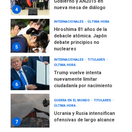
Gobierno y AN2015 en
nueva mesa de diálogo
4
INTERNACIONALES
ÚLTIMA HORA
Hiroshima 81 años de la
debacle atómica. Japón
debate principios no
5
nucleares
INTERNACIONALES
TITULARES
ÚLTIMA HORA
Trump vuelve intenta
nuevamente limitar
6
ciudadanía por nacimiento
GUERRA EN EL MUNDO
TITULARES
ÚLTIMA HORA
Ucrania y Rusia intensifican
ofensivas de largo alcance
7