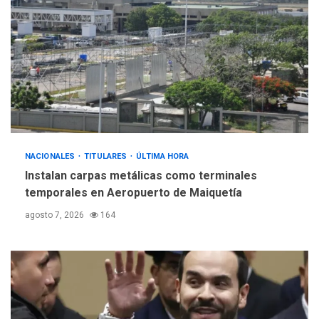
Gobierno y AN2015 en
nueva mesa de diálogo
4
INTERNACIONALES
ÚLTIMA HORA
Hiroshima 81 años de la
debacle atómica. Japón
debate principios no
5
nucleares
NACIONALES
TITULARES
ÚLTIMA HORA
Instalan carpas metálicas como terminales
temporales en Aeropuerto de Maiquetía
agosto 7, 2026
164