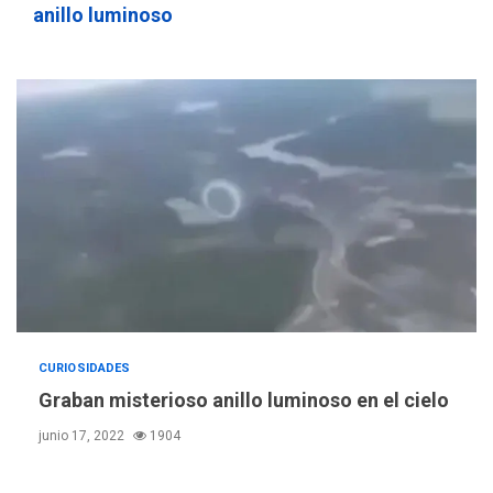
anillo luminoso
nueva mesa de diálogo
4
INTERNACIONALES
ÚLTIMA HORA
Hiroshima 81 años de la
debacle atómica. Japón
debate principios no
5
nucleares
INTERNACIONALES
TITULARES
ÚLTIMA HORA
Trump vuelve intenta
nuevamente limitar
6
ciudadanía por nacimiento
GUERRA EN EL MUNDO
TITULARES
CURIOSIDADES
ÚLTIMA HORA
Graban misterioso anillo luminoso en el cielo
Ucrania y Rusia intensifican
junio 17, 2022
1904
ofensivas de largo alcance
7
NACIONALES
TITULARES