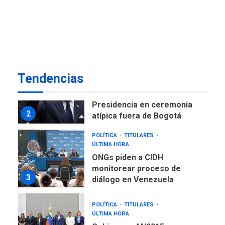
ÚLTIMA HORA
Instalan carpas metálicas
como terminales
temporales en Aeropuerto
1
de Maiquetía
LATINOAMÉRICA Y CARIBE
Tendencias
TITULARES
ÚLTIMA HORA
De la Espriella asumirá
Presidencia en ceremonia
2
atípica fuera de Bogotá
POLÍTICA
TITULARES
ÚLTIMA HORA
ONGs piden a CIDH
monitorear proceso de
3
diálogo en Venezuela
POLÍTICA
TITULARES
ÚLTIMA HORA