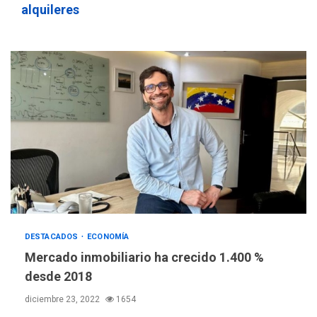
756,71 bolívares
3
alquileres
POLÍTICA
TITULARES
ÚLTIMA HORA
Libertad plena para jueza
María Lourdes Afiuni
4
INTERNACIONALES
TITULARES
ÚLTIMA HORA
España impone controles
fronterizos a Italia
5
INTERNACIONALES
TITULARES
ÚLTIMA HORA
DESTACADOS
ECONOMÍA
Arabia Saudita, Turquía y
Mercado inmobiliario ha crecido 1.400 %
Pakistán firman pacto de
desde 2018
6
defensa
diciembre 23, 2022
1654
LATINOAMÉRICA Y CARIBE