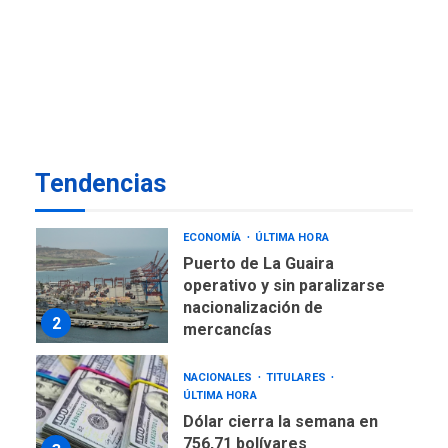
TITULARES
ÚLTIMA HORA
De la Espriella jura como
nuevo presidente de
7
Colombia
ECONOMÍA
TITULARES
ÚLTIMA HORA
Venezuela requiere
Tendencias
US$183.000 millones para
1
alcanzar 3 millones de bdp
ECONOMÍA
ÚLTIMA HORA
Puerto de La Guaira
operativo y sin paralizarse
nacionalización de
2
mercancías
NACIONALES
TITULARES
ÚLTIMA HORA
Dólar cierra la semana en
756,71 bolívares