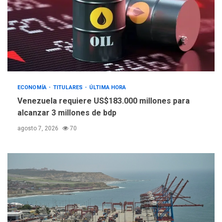
POLÍTICA
TITULARES
ÚLTIMA HORA
Libertad plena para jueza
María Lourdes Afiuni
4
ECONOMÍA
TITULARES
ÚLTIMA HORA
INTERNACIONALES
TITULARES
ÚLTIMA HORA
Venezuela requiere US$183.000 millones para
España impone controles
alcanzar 3 millones de bdp
fronterizos a Italia
5
agosto 7, 2026
70