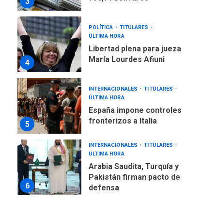
3
POLÍTICA
TITULARES
ÚLTIMA HORA
Libertad plena para jueza
María Lourdes Afiuni
4
INTERNACIONALES
TITULARES
ÚLTIMA HORA
España impone controles
fronterizos a Italia
5
INTERNACIONALES
TITULARES
ÚLTIMA HORA
Arabia Saudita, Turquía y
Pakistán firman pacto de
6
defensa
LATINOAMÉRICA Y CARIBE
TITULARES
ÚLTIMA HORA