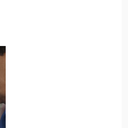
respaldaron desde el
primer momento tras
3
terremotos del 24J
asegura Gustavo
Duque
LATINOAMÉRICA Y CARIBE
TITULARES
ÚLTIMA HORA
Evacúan aldeas en
Guatemala por
erupción de volcán de
4
Fuego
GUERRA EN EL MUNDO
TITULARES
ÚLTIMA HORA
EEUU confía acuerdo
«muy pronto» sobre
5
Ormuz