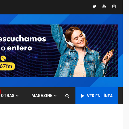
«muy pronto» sobre
5
Twitter
Youtube
Instagr
Ormuz
REGIONALES
TITULARES
ÚLTIMA HORA
Guardia Nacional
Bolivariana celebró
su 89° aniversario en
6
Nueva Esparta
REGIONALES
ÚLTIMA HORA
Misión Milagro en
Antolín del Campo:
Arrancó la jornada de
7
Cataratas 2026
REGIONALES
TITULARES
OTRAS
MAGAZINE
VER EN LÍNEA
ÚLTIMA HORA
Concejo Municipal de
Mariño respalda a
Cámara de Comercio
1
para reforma de Ley