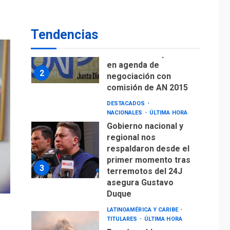
de Puerto Libre
POLÍTICA
TITULARES
ÚLTIMA HORA
Tendencias
CNP plantea incluir
Libertad de Expresión
en agenda de
2
negociación con
comisión de AN 2015
DESTACADOS
NACIONALES
ÚLTIMA HORA
Gobierno nacional y
regional nos
respaldaron desde el
primer momento tras
3
terremotos del 24J
asegura Gustavo
Duque
LATINOAMÉRICA Y CARIBE
TITULARES
ÚLTIMA HORA