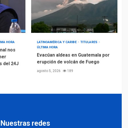
IMA HORA
LATINOAMÉRICA Y CARIBE
TITULARES
ÚLTIMA HORA
nal nos
Evacúan aldeas en Guatemala por
mer
erupción de volcán de Fuego
 del 24J
agosto 5, 2026
189
Nuestras redes