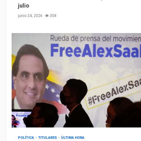
julio
junio 24, 2026
358
POLÍTICA
TITULARES
ÚLTIMA HORA