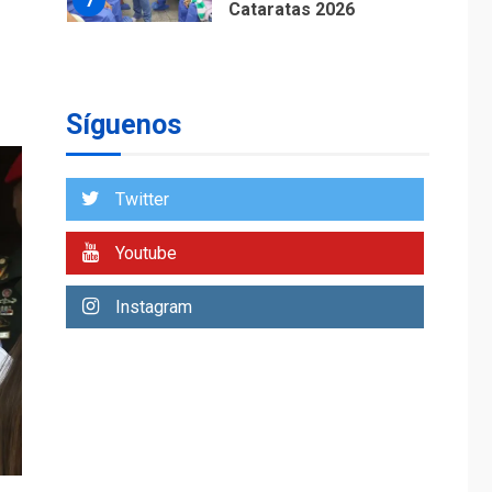
7
Cataratas 2026
REGIONALES
TITULARES
ÚLTIMA HORA
Concejo Municipal de
Mariño respalda a
Síguenos
Cámara de Comercio
1
para reforma de Ley
de Puerto Libre
Twitter
POLÍTICA
TITULARES
ÚLTIMA HORA
Youtube
CNP plantea incluir
Libertad de Expresión
Instagram
en agenda de
2
negociación con
comisión de AN 2015
DESTACADOS
NACIONALES
ÚLTIMA HORA
Gobierno nacional y
regional nos