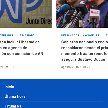
TITULARES
ÚLTIMA HORA
DESTACADOS
NACIONALES
ÚLT
ea incluir Libertad de
Gobierno nacional y regio
n en agenda de
respaldaron desde el pri
ión con comisión de AN
momento tras terremotos
asegura Gustavo Duque
026
196
agosto 5, 2026
257
Inicio
Última hora
Titulares