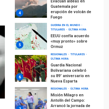
Evacúan aldeas en
Guatemala por
erupción de volcán de
4
Fuego
GUERRA EN EL MUNDO
TITULARES
ÚLTIMA HORA
EEUU confía acuerdo
«muy pronto» sobre
5
Ormuz
REGIONALES
TITULARES
ÚLTIMA HORA
Guardia Nacional
Bolivariana celebró
su 89° aniversario en
6
Nueva Esparta
REGIONALES
ÚLTIMA HORA
Misión Milagro en
Antolín del Campo:
Arrancó la jornada de