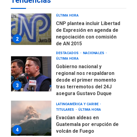
Tendencias
de Ley de Puerto Libre
POLÍTICA
TITULARES
ÚLTIMA HORA
CNP plantea incluir Libertad
de Expresión en agenda de
negociación con comisión
2
de AN 2015
DESTACADOS
NACIONALES
ÚLTIMA HORA
Gobierno nacional y
regional nos respaldaron
desde el primer momento
3
tras terremotos del 24J
asegura Gustavo Duque
LATINOAMÉRICA Y CARIBE
TITULARES
ÚLTIMA HORA
Evacúan aldeas en
Guatemala por erupción de
4
volcán de Fuego