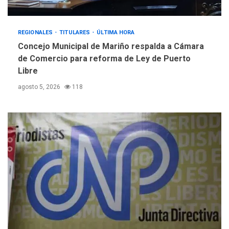
Evacúan aldeas en
Guatemala por erupción de
4
volcán de Fuego
REGIONALES
TITULARES
ÚLTIMA HORA
Concejo Municipal de Mariño respalda a Cámara
GUERRA EN EL MUNDO
TITULARES
de Comercio para reforma de Ley de Puerto
ÚLTIMA HORA
Libre
EEUU confía acuerdo «muy
pronto» sobre Ormuz
agosto 5, 2026
118
5