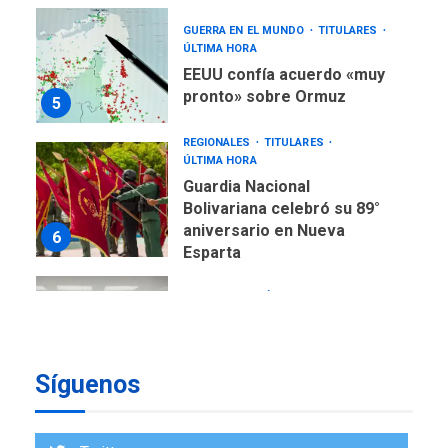
GUERRA EN EL MUNDO
TITULARES
ÚLTIMA HORA
EEUU confía acuerdo «muy
pronto» sobre Ormuz
5
REGIONALES
TITULARES
ÚLTIMA HORA
Guardia Nacional
Bolivariana celebró su 89°
aniversario en Nueva
6
Esparta
REGIONALES
ÚLTIMA HORA
Misión Milagro en Antolín
del Campo: Arrancó la
jornada de Cataratas 2026
7
Síguenos
REGIONALES
TITULARES
ÚLTIMA HORA